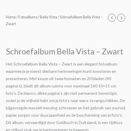
Schroefalbum
Home
/
Fotoalbums
/
Bella Vista
/ Schroefalbum Bella Vista –
Prijsklasse:
Zwart
Bella
€27,95
Vista
-
tot
Zwart
Schroefalbum Bella Vista – Zwart
€29,95
aantal
Het Schroefalbum Bella Vista – Zwart is een elegant fotoalbum
waarmee je je meest dierbare herinneringen kunt koesteren en
presenteren. Met keuze uit twee formaten en 20 bladen (40
pagina’s), biedt dit album ruimte voor maximaal 160 10×15 cm
foto’s. De blanco, dikke pagina’s zijn niet permanent bevestigd,
zodat je de vrijheid hebt om je foto’s naar wens te rangschikken. De
bijgevoegde massief messing schroeven en het gebruik van zuurvrij
papier zorgen voor duurzaamheid en de bescherming van je foto’s.
Dit album, vervaardigd door Goldbuch in Duitsland, is een tijdloos
en stijlvol stuk om je herinneringen te bewaren.