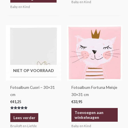
Baby en Kind
Baby en Kind
NIET OP VOORRAAD
Fotoalbum Cuori – 30×31
Fotoalbum Fortuna Meisje
cm
30×31 cm
€
41,25
€
33,95
Toevoegen aan
Gewaardeerd
5.00
winkelwagen
Lees verder
uit 5
Baby en Kind
Bruiloft en Liefde