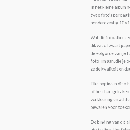
In het kleine album 
twee foto’s per pagi
honderdzestig 10×15 
Wat dit fotoalbum ec
dik wit of zwart pap
de volgorde van je f
fotolijm aan, die je 
ze de kwaliteit en d
Elke pagina in dit a
of beschadigd raken.
verkleuring en achter
bewaren voor toekom
De binding van dit a
uitstraling. Het Sc