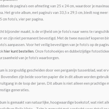
hebben de pagina’s een afmeting van 25 x 24 cm, waardoor je maximaa
na. Het grote album, met pagina’s van 33,5 x 29,5 cm, biedt nog meer
cm foto’s, vier per pagina.
ht bijzonder maakt, is de vrijheid om je foto’s naar wens te rangsch
ier en zijn niet permanent bevestigd. Met de twee massief koperen b
oto’s aanpassen. Voor het veilig bevestigen van je foto’s op de pagi
ook
hier kunt bestellen
. Onze fotohoekjes en dubbelzijdige fotostickers
uurzaamheid van je foto’s waarborgen.
lbum is zorgvuldig gescheiden door een pergamijn tussenblad, wat ervo
 Bovendien zijn beide soorten papier die in dit album worden gebruik
uitgang in de loop der jaren. Dit album is niet alleen een prachtige 
stige generaties.
lbum is gemaakt van natuurlijke, hoogwaardige boekstof, wat niet al
hroefalbum Bella Vista – Zalm is gemaakt met aandacht voor detail 