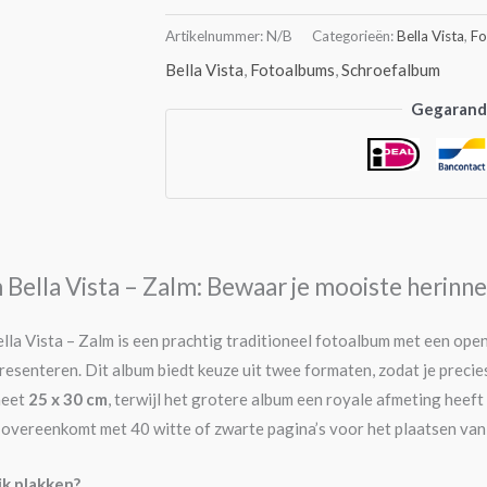
Artikelnummer:
N/B
Categorieën:
Bella Vista
,
Fo
Bella Vista
,
Fotoalbums
,
Schroefalbum
Gegarande
Bella Vista – Zalm: Bewaar je mooiste herinner
la Vista – Zalm is een prachtig traditioneel fotoalbum met een ope
resenteren. Dit album biedt keuze uit twee formaten, zodat je precies
meet
25 x 30 cm
, terwijl het grotere album een royale afmeting heef
t overeenkomt met 40 witte of zwarte pagina’s voor het plaatsen van 
ik plakken?