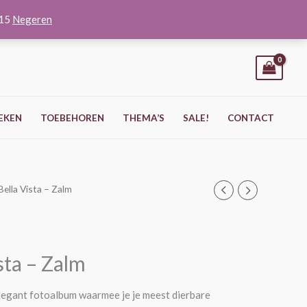
O15
Negeren
EKEN
TOEBEHOREN
THEMA’S
SALE!
CONTACT
ella Vista – Zalm
sta – Zalm
elegant fotoalbum waarmee je je meest dierbare