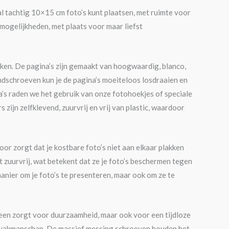
l tachtig 10×15 cm foto’s kunt plaatsen, met ruimte voor
 mogelijkheden, met plaats voor maar liefst
ikken. De pagina’s zijn gemaakt van hoogwaardig, blanco,
indschroeven kun je de pagina’s moeiteloos losdraaien en
na’s raden we het gebruik van onze fotohoekjes of speciale
 zijn zelfklevend, zuurvrij en vrij van plastic, waardoor
or zorgt dat je kostbare foto’s niet aan elkaar plakken
t zuurvrij, wat betekent dat ze je foto’s beschermen tegen
manier om je foto’s te presenteren, maar ook om ze te
leen zorgt voor duurzaamheid, maar ook voor een tijdloze
en vakmanschap. De massief messing schroeven houden het