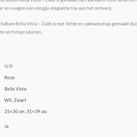
aar en voegen een vleugje elegantie toe aan het ontwerp.
efalbum Bella Vista – Zalm is met liefde en vakmanschap gemaakt do
ms en fotoproducten.
N/B
Roze
Bella Vista
Wit
,
Zwart
25×30 cm
,
31×39 cm
Ja