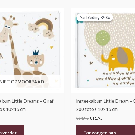
Oorspronkelijke
Huidige
prijs
prijs
Aanbieding -20%
Aanbieding -20%
was:
is:
€14,95.
€11,95.
NIET OP VOORRAAD
album Little Dreams – Giraf
Insteekalbum Little Dream – 
o’s 10×15 cm
200 foto’s 10×15 cm
€
14,95
€
11,95
s verder
Toevoegen aan