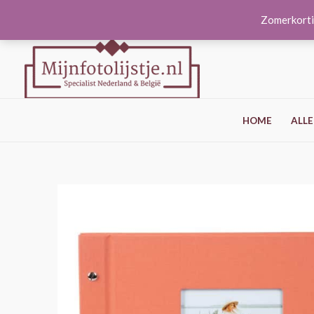
Ga
Zomerkorti
naar
de
inhoud
HOME
ALLE