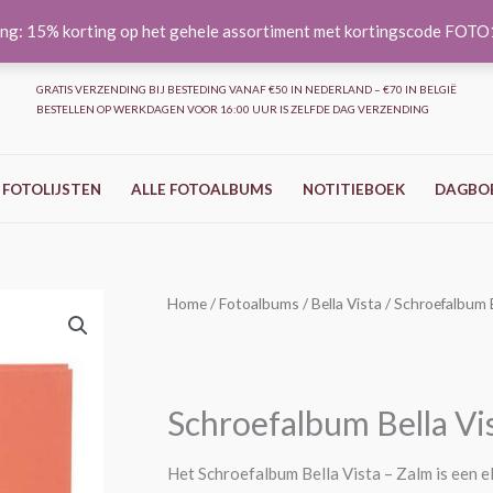
ng: 15% korting op het gehele assortiment met kortingscode FOT
GRATIS VERZENDING BIJ BESTEDING VANAF €50 IN NEDERLAND – €70 IN BELGIË
BESTELLEN OP WERKDAGEN VOOR 16:00 UUR IS ZELFDE DAG VERZENDING
 FOTOLIJSTEN
ALLE FOTOALBUMS
NOTITIEBOEK
DAGBO
Schroefalbum
Home
/
Fotoalbums
/
Bella Vista
/ Schroefalbum B
Prijsklasse:
Bella
€27,95
Vista
-
tot
Schroefalbum Bella Vi
Zalm
€31,95
aantal
Het Schroefalbum Bella Vista – Zalm is een 