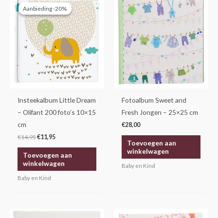
prijs
prijs
Aanbieding -20%
Aanbieding -20%
was:
is:
€14,95.
€11,95.
Insteekalbum Little Dream
Fotoalbum Sweet and
– Olifant 200 foto’s 10×15
Fresh Jongen – 25×25 cm
cm
€
28,00
€
14,95
€
11,95
Toevoegen aan
winkelwagen
Toevoegen aan
winkelwagen
Baby en Kind
Baby en Kind