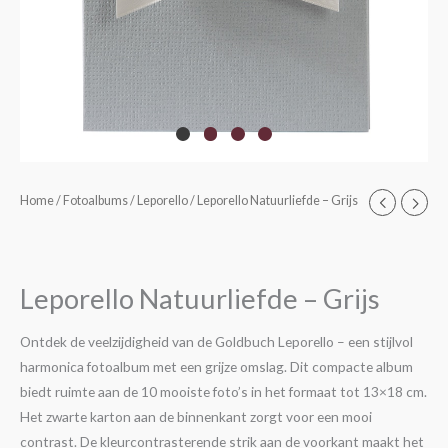
Leporello
Home
/
Fotoalbums
/
Leporello
/ Leporello Natuurliefde – Grijs
Natuurliefde
-
Grijs
Leporello Natuurliefde – Grijs
aantal
Ontdek de veelzijdigheid van de Goldbuch Leporello – een stijlvol
harmonica fotoalbum met een grijze omslag. Dit compacte album
biedt ruimte aan de 10 mooiste foto’s in het formaat tot 13×18 cm.
Het zwarte karton aan de binnenkant zorgt voor een mooi
contrast. De kleurcontrasterende strik aan de voorkant maakt het