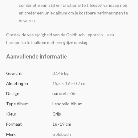
combinatie van stijl en functionaliteit. Bestel vandaag nog
en creëer een uniek album om je kostbare herinneringen te
bewaren.
Ontdek de veelzijdigheid van de Goldbuch Leporello – een
harmonica fotoalbum met een grijze omslag.
Aanvullende informatie
Gewicht
0,146 kg
Afmetingen
15,5 × 19 × 0,7 cm
Design
natuurLiefde
Type Album
Leporello Album
Kleur
Grijs
Formaat
16×19 cm
Merk
Goldbuch