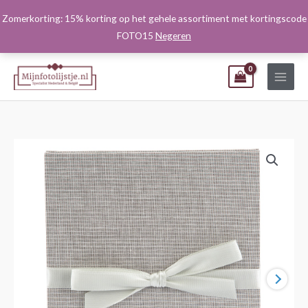
Ga
Zomerkorting: 15% korting op het gehele assortiment met kortingscode
naar
FOTO15
Negeren
de
inhoud