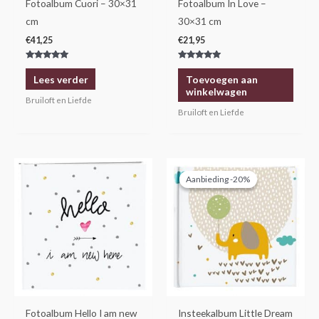
Fotoalbum Cuori – 30×31
Fotoalbum In Love –
cm
30×31 cm
€
41,25
€
21,95
Gewaardeerd
Gewaardeerd
5.00
5.00
Lees verder
Toevoegen aan
uit 5
uit 5
winkelwagen
Bruiloft en Liefde
Bruiloft en Liefde
Oorspronkelijke
Huidige
prijs
prijs
Aanbieding -20%
Aanbieding -20%
was:
is:
€14,95.
€11,95.
Fotoalbum Hello I am new
Insteekalbum Little Dream