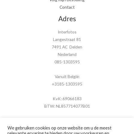
Contact
Adres
Interfotos
Langestraat 81
7491 AC Delden
Nederland
085-1303595
Vanuit België:
+3185-1303595
KvK: 69066183
BTW: NL857714077B01
We gebruiken cookies op onze website om u de meest
relevante ervaring te bieden door uw voorkeuren en