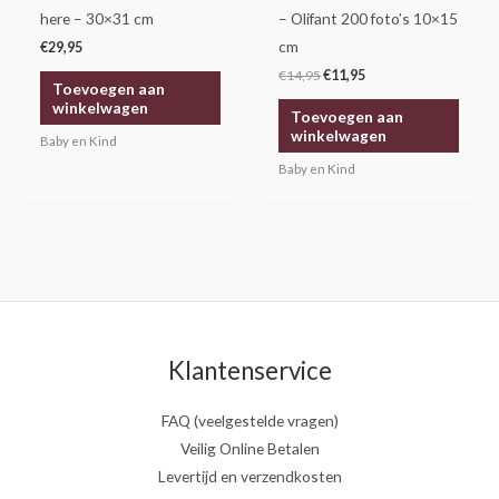
here – 30×31 cm
– Olifant 200 foto’s 10×15
cm
€
29,95
€
14,95
€
11,95
Toevoegen aan
winkelwagen
Toevoegen aan
winkelwagen
Baby en Kind
Baby en Kind
Klantenservice
FAQ (veelgestelde vragen)
Veilig Online Betalen
Levertijd en verzendkosten