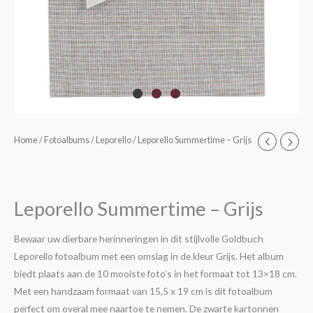
Leporello
Home
/
Fotoalbums
/
Leporello
/ Leporello Summertime – Grijs
Summertime
-
Grijs
Leporello Summertime – Grijs
aantal
Bewaar uw dierbare herinneringen in dit stijlvolle Goldbuch
Leporello fotoalbum met een omslag in de kleur Grijs. Het album
biedt plaats aan de 10 mooiste foto’s in het formaat tot 13×18 cm.
Met een handzaam formaat van 15,5 x 19 cm is dit fotoalbum
perfect om overal mee naartoe te nemen. De zwarte kartonnen