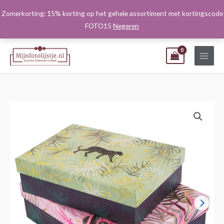
Ga
Zomerkorting: 15% korting op het gehele assortiment met kortingscode
naar
FOTO15
Negeren
de
inhoud