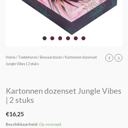
Kartonnen
Home
/
Toebehoren
/
Bewaardozen
/ Kartonnen dozenset
Jungle Vibes | 2 stuks
dozenset
Jungle
Vibes
|
Kartonnen dozenset Jungle Vibes
2
| 2 stuks
stuks
aantal
€
16,25
Beschikbaarheid:
Op voorraad