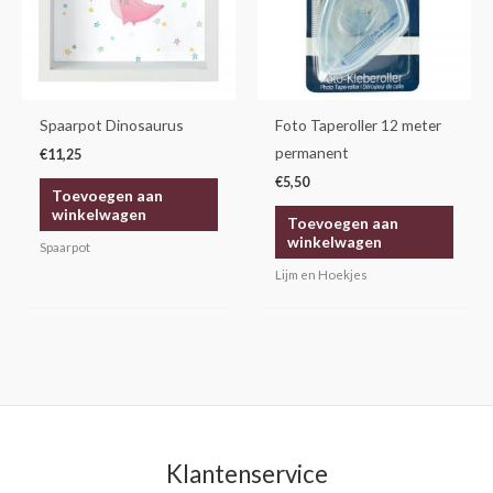
Spaarpot Dinosaurus
Foto Taperoller 12 meter
permanent
€
11,25
€
5,50
Toevoegen aan
winkelwagen
Toevoegen aan
winkelwagen
Spaarpot
Lijm en Hoekjes
Klantenservice