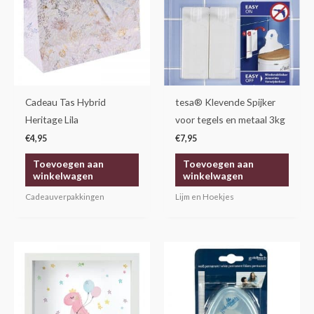
Cadeau Tas Hybrid
tesa® Klevende Spijker
Heritage Lila
voor tegels en metaal 3kg
€
4,95
€
7,95
Toevoegen aan
Toevoegen aan
winkelwagen
winkelwagen
Cadeauverpakkingen
Lijm en Hoekjes