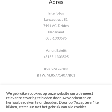
Adres
Interfotos
Langestraat 81
7491 AC Delden
Nederland
085-1303595
Vanuit België:
+3185-1303595
KvK: 69066183
BTW: NL857714077B01
We gebruiken cookies op onze website om u de meest
relevante ervaring te bieden door uw voorkeuren en
herhaalbezoeken te onthouden. Door op "Accepteren" te
Copyright © 2026 MijnFotolijstje.nl
klikken, stemt u in met het gebruik van alle cookies.