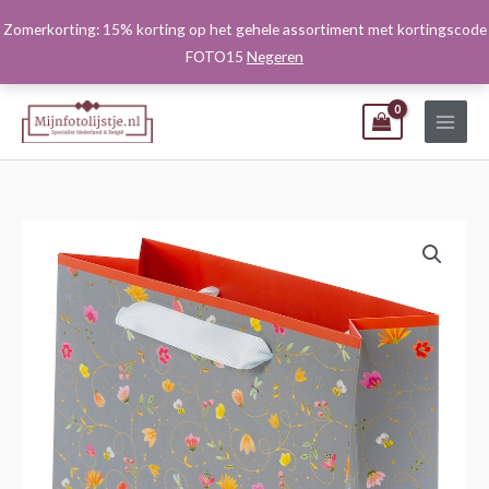
Ga
Zomerkorting: 15% korting op het gehele assortiment met kortingscode
naar
FOTO15
Negeren
de
inhoud