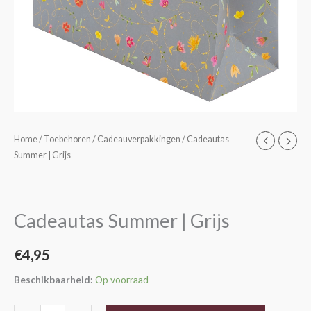
Cadeautas
Home
/
Toebehoren
/
Cadeauverpakkingen
/ Cadeautas
Summer | Grijs
Summer
|
Grijs
aantal
Cadeautas Summer | Grijs
€
4,95
Beschikbaarheid:
Op voorraad