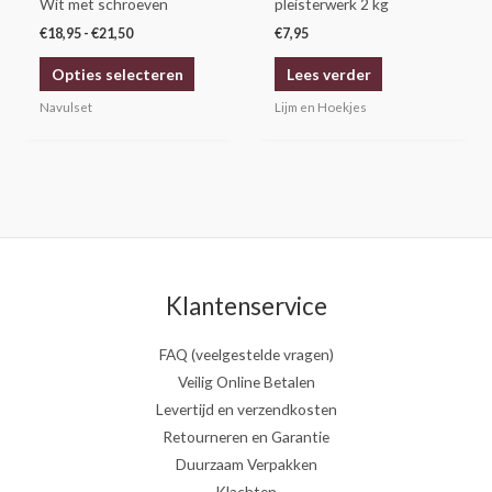
Wit met schroeven
pleisterwerk 2 kg
de
€
18,95
-
€
21,50
€
7,95
productpagina
Opties selecteren
Lees verder
Navulset
Lijm en Hoekjes
Klantenservice
FAQ (veelgestelde vragen)
Veilig Online Betalen
Levertijd en verzendkosten
Retourneren en Garantie
Duurzaam Verpakken
Klachten