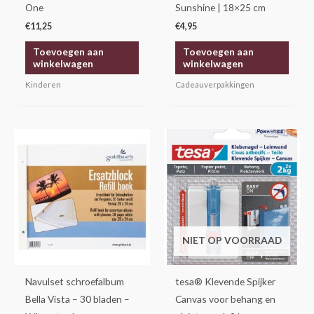
One
Sunshine | 18×25 cm
€
11,25
€
4,95
Toevoegen aan
Toevoegen aan
winkelwagen
winkelwagen
Kinderen
Cadeauverpakkingen
Prijsklasse:
Dit
€18,95
product
tot
€21,50
heeft
meerdere
variaties.
Deze
NIET OP VOORRAAD
optie
kan
gekozen
Navulset schroefalbum
tesa® Klevende Spijker
worden
Bella Vista – 30 bladen –
Canvas voor behang en
op