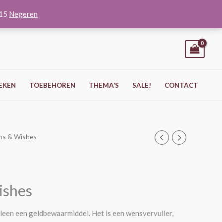
O15
Negeren
EKEN
TOEBEHOREN
THEMA’S
SALE!
CONTACT
ms & Wishes
ishes
een een geldbewaarmiddel. Het is een wensvervuller,