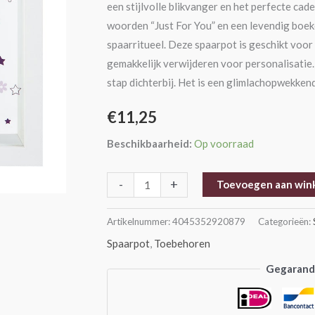
een stijlvolle blikvanger en het perfecte c
woorden “Just For You” en een levendig boeke
spaarritueel. Deze spaarpot is geschikt voor 
gemakkelijk verwijderen voor personalisatie. E
stap dichterbij. Het is een glimlachopwekken
€
11,25
Beschikbaarheid:
Op voorraad
-
+
Toevoegen aan win
Artikelnummer:
4045352920879
Categorieën:
Spaarpot
,
Toebehoren
Gegarande