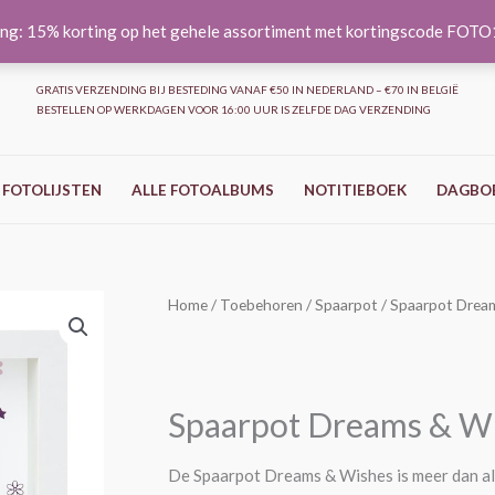
ng: 15% korting op het gehele assortiment met kortingscode FOT
GRATIS VERZENDING BIJ BESTEDING VANAF €50 IN NEDERLAND – €70 IN BELGIË
BESTELLEN OP WERKDAGEN VOOR 16:00 UUR IS ZELFDE DAG VERZENDING
 FOTOLIJSTEN
ALLE FOTOALBUMS
NOTITIEBOEK
DAGBO
Spaarpot
Home
/
Toebehoren
/
Spaarpot
/ Spaarpot Drea
Dreams
&
Wishes
Spaarpot Dreams & W
aantal
De Spaarpot Dreams & Wishes is meer dan all