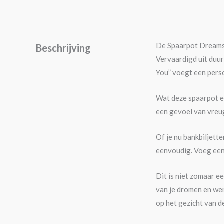
De Spaarpot Dreams &
Beschrijving
Vervaardigd uit duur
You” voegt een persoo
Wat deze spaarpot ec
een gevoel van vreug
Of je nu bankbiljett
eenvoudig. Voeg een 
Dit is niet zomaar ee
van je dromen en wen
op het gezicht van d