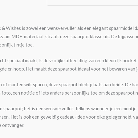
 Wishes is zowel een wensvervuller als een elegant spaarmiddel dat 
zaam MDF-materiaal, straalt deze spaarpot klasse uit. De bijpassen
nlijk tintje toe.
ht speciaal maakt, is de vrolijke afbeelding van een kleurrijk boek
de en hoop. Het maakt deze spaarpot ideaal voor het bewaren van je
en of munten wilt sparen, deze spaarpot biedt plaats aan beide. De h
foto, een notitie of iets anders persoonlijks toe om deze spaarpot 
n spaarpot; het is een wensvervuller. Telkens wanneer je een muntje i
sen. Het is ook een geweldig cadeau-idee voor elke gelegenheid, van 
e ontvanger.