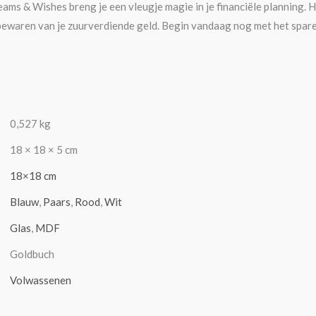
ms & Wishes breng je een vleugje magie in je financiële planning. He
t bewaren van je zuurverdiende geld. Begin vandaag nog met het spar
0,527 kg
18 × 18 × 5 cm
18×18 cm
Blauw
,
Paars
,
Rood
,
Wit
Glas
,
MDF
Goldbuch
Volwassenen