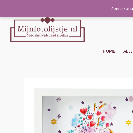
Ga
Zomerkorti
naar
de
inhoud
HOME
ALLE