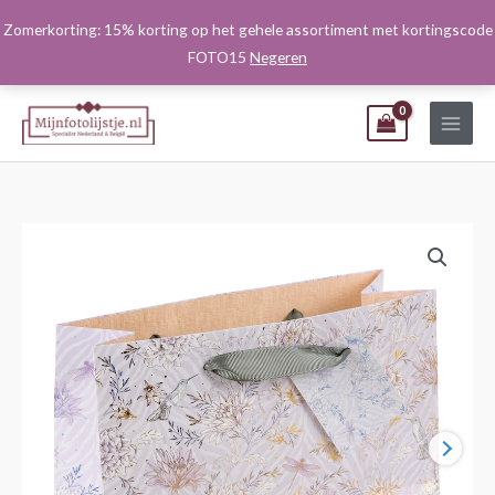
Ga
Zomerkorting: 15% korting op het gehele assortiment met kortingscode
naar
FOTO15
Negeren
de
inhoud