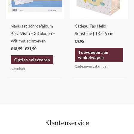
Deze
optie
kan
gekozen
Navulset schroefalbum
Cadeau Tas Hello
worden
Bella Vista – 30 bladen –
Sunshine | 18×25 cm
op
Wit met schroeven
€
4,95
de
€
18,95
-
€
21,50
Toevoegen aan
productpagina
winkelwagen
Opties selecteren
Cadeauverpakkingen
Navulset
Klantenservice