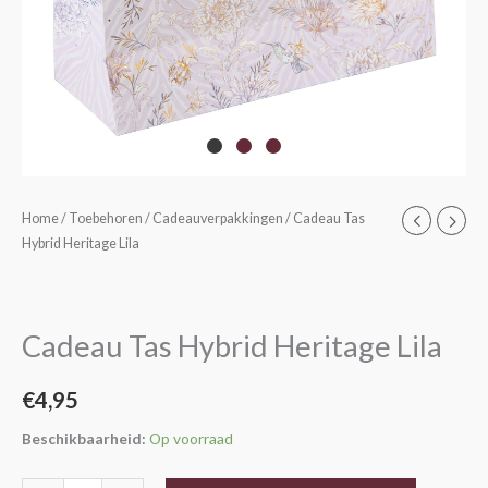
Cadeau
Home
/
Toebehoren
/
Cadeauverpakkingen
/ Cadeau Tas
Hybrid Heritage Lila
Tas
Hybrid
Heritage
Lila
Cadeau Tas Hybrid Heritage Lila
aantal
€
4,95
Beschikbaarheid:
Op voorraad