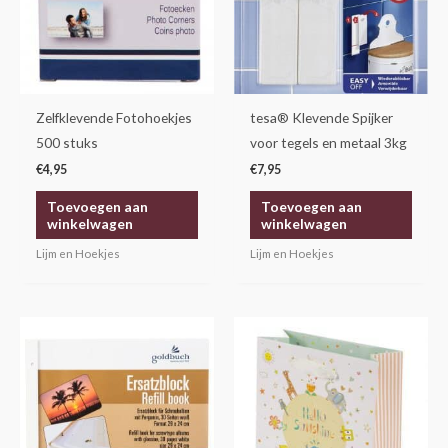
Zelfklevende Fotohoekjes
tesa® Klevende Spijker
500 stuks
voor tegels en metaal 3kg
€
4,95
€
7,95
Toevoegen aan
Toevoegen aan
winkelwagen
winkelwagen
Lijm en Hoekjes
Lijm en Hoekjes
Prijsklasse:
Dit
€18,95
product
tot
€21,50
heeft
meerdere
variaties.