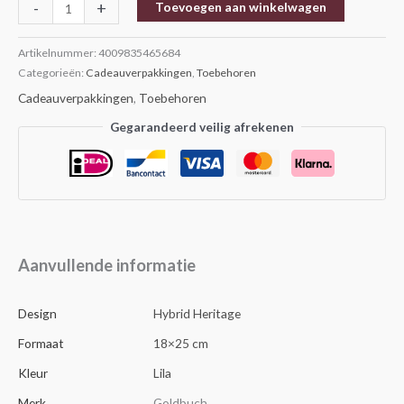
-
+
Toevoegen aan winkelwagen
Artikelnummer:
4009835465684
Categorieën:
Cadeauverpakkingen
,
Toebehoren
Cadeauverpakkingen
,
Toebehoren
Gegarandeerd veilig afrekenen
Aanvullende informatie
Design
Hybrid Heritage
Formaat
18×25 cm
Kleur
Lila
Merk
Goldbuch