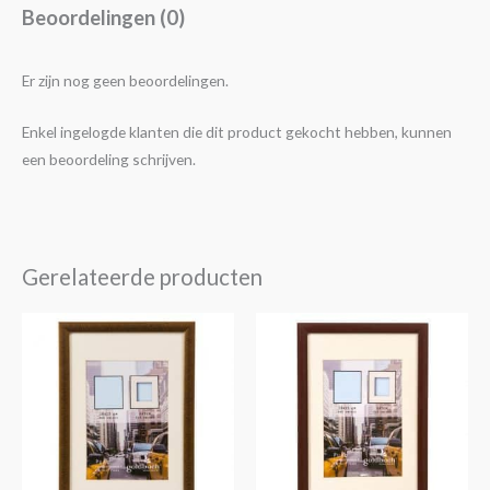
Beoordelingen (0)
Er zijn nog geen beoordelingen.
Enkel ingelogde klanten die dit product gekocht hebben, kunnen
een beoordeling schrijven.
Gerelateerde producten
Prijsklasse:
Prijsklasse:
Dit
Dit
€4,25
€4,25
product
product
tot
tot
€14,30
€14,30
heeft
heeft
meerdere
meerdere
variaties.
variaties.
Deze
Deze
optie
optie