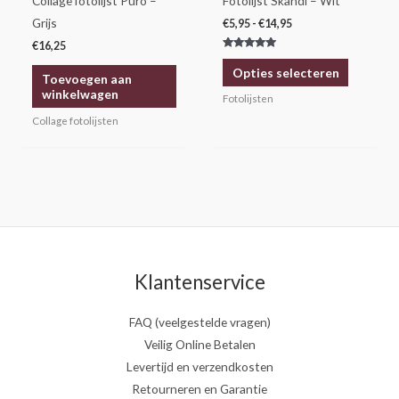
Collage fotolijst Puro –
Fotolijst Skandi – Wit
worden
Grijs
€
5,95
-
€
14,95
op
€
16,25
Gewaardeerd
de
5.00
Opties selecteren
uit 5
Toevoegen aan
productp
winkelwagen
Fotolijsten
Collage fotolijsten
Klantenservice
FAQ (veelgestelde vragen)
Veilig Online Betalen
Levertijd en verzendkosten
Retourneren en Garantie