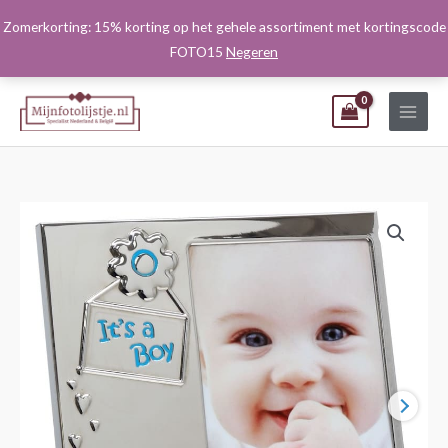
Ga
Zomerkorting: 15% korting op het gehele assortiment met kortingscode
naar
FOTO15
Negeren
de
inhoud