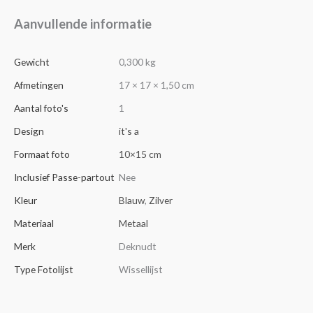
Aanvullende informatie
Gewicht
0,300 kg
Afmetingen
17 × 17 × 1,50 cm
Aantal foto's
1
Design
it's a
Formaat foto
10×15 cm
Inclusief Passe-partout
Nee
Kleur
Blauw
,
Zilver
Materiaal
Metaal
Merk
Deknudt
Type Fotolijst
Wissellijst