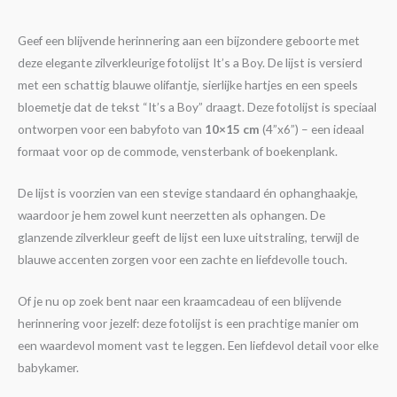
Geef een blijvende herinnering aan een bijzondere geboorte met
deze elegante zilverkleurige fotolijst It’s a Boy. De lijst is versierd
met een schattig blauwe olifantje, sierlijke hartjes en een speels
bloemetje dat de tekst “It’s a Boy” draagt. Deze fotolijst is speciaal
ontworpen voor een babyfoto van
10×15 cm
(4”x6”) – een ideaal
formaat voor op de commode, vensterbank of boekenplank.
De lijst is voorzien van een stevige standaard én ophanghaakje,
waardoor je hem zowel kunt neerzetten als ophangen. De
glanzende zilverkleur geeft de lijst een luxe uitstraling, terwijl de
blauwe accenten zorgen voor een zachte en liefdevolle touch.
Of je nu op zoek bent naar een kraamcadeau of een blijvende
herinnering voor jezelf: deze fotolijst is een prachtige manier om
een waardevol moment vast te leggen. Een liefdevol detail voor elke
babykamer.