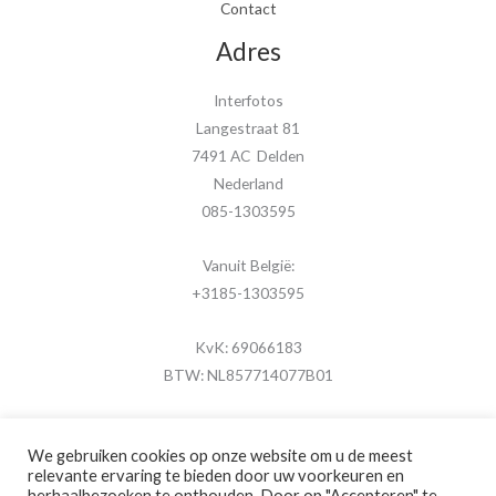
Contact
Adres
Interfotos
Langestraat 81
7491 AC Delden
Nederland
085-1303595
Vanuit België:
+3185-1303595
KvK: 69066183
BTW: NL857714077B01
We gebruiken cookies op onze website om u de meest
relevante ervaring te bieden door uw voorkeuren en
herhaalbezoeken te onthouden. Door op "Accepteren" te