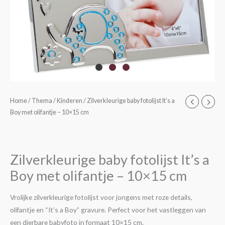
Zilverkleurige
Home
/
Thema
/
Kinderen
/ Zilverkleurige baby fotolijst It’s a
Boy met olifantje – 10×15 cm
baby
fotolijst
It’s
a
Zilverkleurige baby fotolijst It’s a
Boy
Boy met olifantje – 10×15 cm
met
olifantje
Vrolijke zilverkleurige fotolijst voor jongens met roze details,
–
olifantje en “It’s a Boy” gravure. Perfect voor het vastleggen van
10x15
een dierbare babyfoto in formaat 10×15 cm.