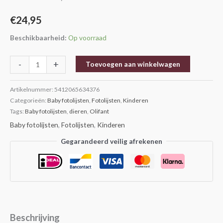
cm
aantal
€
24,95
Beschikbaarheid:
Op voorraad
-
+
Toevoegen aan winkelwagen
Artikelnummer:
5412065634376
Categorieën:
Baby fotolijsten
,
Fotolijsten
,
Kinderen
Tags:
Baby fotolijsten
,
dieren
,
Olifant
Baby fotolijsten
,
Fotolijsten
,
Kinderen
Gegarandeerd veilig afrekenen
Beschrijving