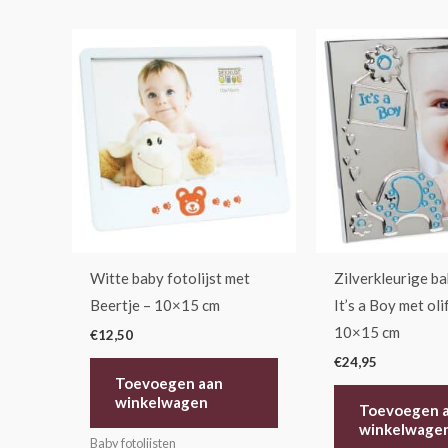
Witte baby fotolijst met
Zilverkleurige ba
Beertje – 10×15 cm
It’s a Boy met oli
10×15 cm
€
12,50
€
24,95
Toevoegen aan
winkelwagen
Toevoegen 
winkelwage
Baby fotolijsten