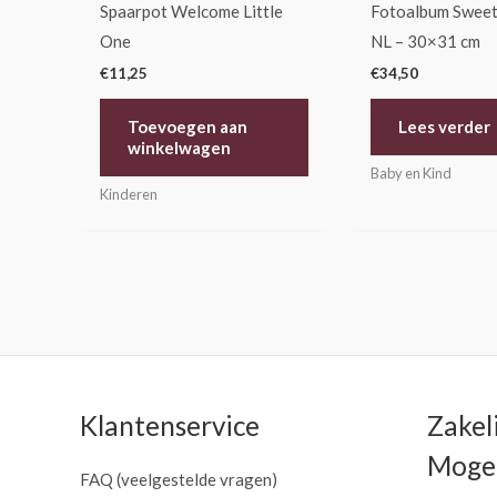
Spaarpot Welcome Little
Fotoalbum Swee
One
NL – 30×31 cm
€
11,25
€
34,50
Toevoegen aan
Lees verder
winkelwagen
Baby en Kind
Kinderen
Klantenservice
Zakel
Mogel
FAQ (veelgestelde vragen)