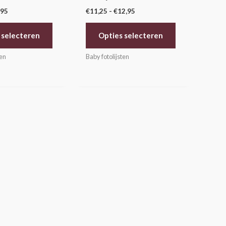
,95
€
11,25
-
€
12,95
op
op
de
de
 selecteren
Opties selecteren
productpagina
productpagina
ten
Baby fotolijsten