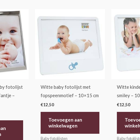
by fotolijst
Witte baby fotolijst met
Witte kinde
fantje –
fopspeenmotief – 10×15 cm
smiley – 1
€
12,50
€
12,50
Toevoegen aan
Toevo
winkelwagen
winke
aan
n
Baby fotolijsten
Baby fotolijs