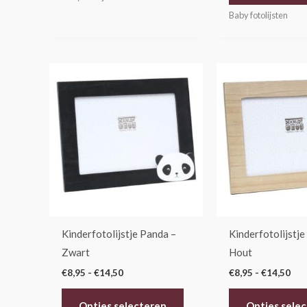
Baby fotolijsten
Prijsklasse:
Prij
Dit
€8,95
€8,
product
tot
tot
€14,50
€14
heeft
meerdere
variaties.
Deze
optie
kan
gekozen
Kinderfotolijstje Panda –
Kinderfotolijstje
worden
Zwart
Hout
op
€
8,95
-
€
14,50
€
8,95
-
€
14,50
de
productpagina
Opties selecteren
Opties sele