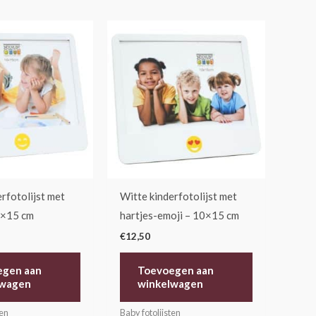
rfotolijst met
Witte kinderfotolijst met
0×15 cm
hartjes-emoji – 10×15 cm
€
12,50
egen aan
Toevoegen aan
lwagen
winkelwagen
ten
Baby fotolijsten