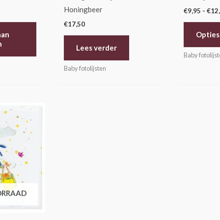
Honingbeer
€
9,95
-
€
12
€
17,50
aan
Opties
n
Lees verder
Baby fotolijs
Baby fotolijsten
ORRAAD