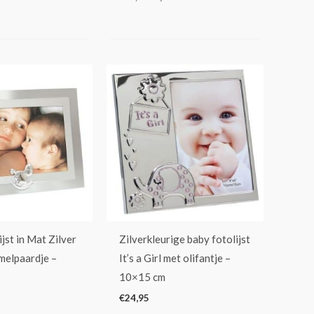
jst in Mat Zilver
Zilverkleurige baby fotolijst
elpaardje –
It’s a Girl met olifantje –
10×15 cm
€
24,95