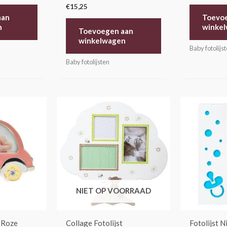
€
15,25
aan
Toevo
n
winke
Toevoegen aan
winkelwagen
Baby fotolijs
Baby fotolijsten
NIET OP VOORRAAD
– Roze
Collage Fotolijst
Fotolijst N