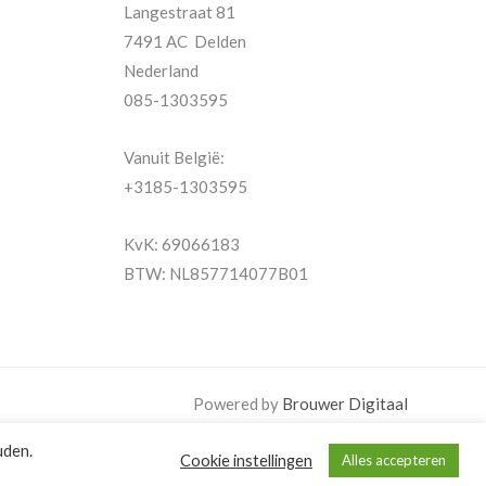
Langestraat 81
7491 AC Delden
Nederland
085-1303595
Vanuit België:
+3185-1303595
KvK: 69066183
BTW: NL857714077B01
Powered by
Brouwer Digitaal
uden.
Cookie instellingen
Alles accepteren