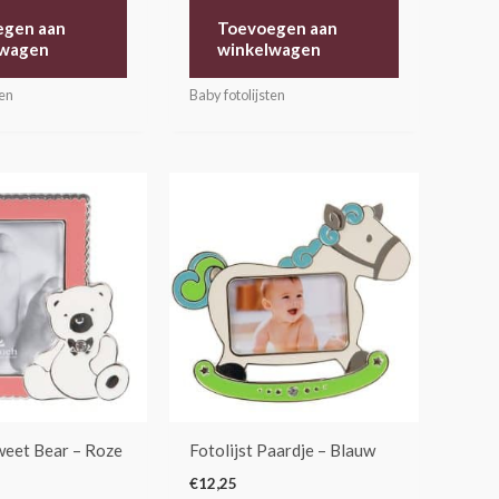
egen aan
Toevoegen aan
lwagen
winkelwagen
ten
Baby fotolijsten
Sweet Bear – Roze
Fotolijst Paardje – Blauw
€
12,25