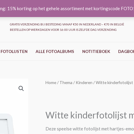
ng: 15% korting op het gehele assortiment met kortingscode FOT
GRATIS VERZENDING BIJ BESTEDING VANAF €50 IN NEDERLAND – €70 IN BELGIË
BESTELLEN OP WERKDAGEN VOOR 16:00 UUR IS ZELFDE DAG VERZENDING
 FOTOLIJSTEN
ALLE FOTOALBUMS
NOTITIEBOEK
DAGBO
Witte
Home
/
Thema
/
Kinderen
/ Witte kinderfotolijs
kinderfotolijst
met
hartjes-
Witte kinderfotolijst 
emoji
–
Deze speelse witte fotolijst met hartjes-em
10x15