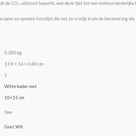
dt de CO₂-uitstoot beperkt, wat deze lijst tot een milieuvriendelijke
rzame en speelse fotolijst die net zo vrolijk is als de herinnering die 
0,300 kg
13,9 × 16 × 0,80 cm
1
Witte kader met
10×15 cm
Nee
Geel
,
Wit