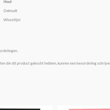
Hout
Deknudt
Wissellijst
ordelingen.
ten die dit product gekocht hebben, kunnen een beoordeling schrijve
Prijsklasse:
Prijsklasse:
Dit
Di