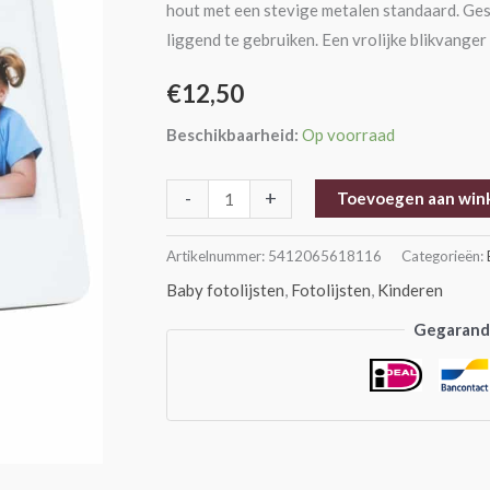
hout met een stevige metalen standaard. Ge
cm
liggend te gebruiken. Een vrolijke blikvange
aantal
€
12,50
Beschikbaarheid:
Op voorraad
-
+
Toevoegen aan win
Artikelnummer:
5412065618116
Categorieën:
Baby fotolijsten
,
Fotolijsten
,
Kinderen
Gegarande