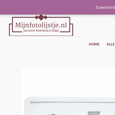
Ga
Zomerkorti
naar
de
inhoud
HOME
ALLE