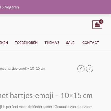
O15
Negeren
EKEN
TOEBEHOREN
THEMA’S
SALE!
CONTACT
t met hartjes-emoji – 10×15 cm
met hartjes-emoji – 10×15 cm
oji is perfect voor de kinderkamer! Gemaakt van duurzaam