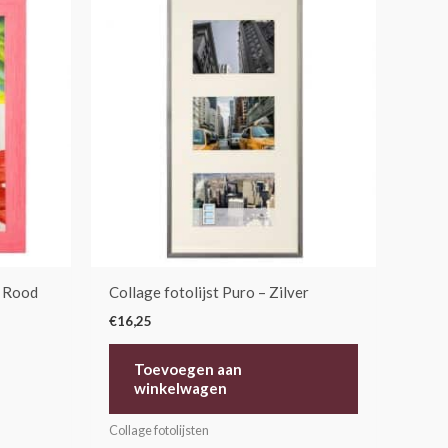
oduct
eft
erdere
iaties.
ze
tie
n
kozen
rden
– Rood
Collage fotolijst Puro – Zilver
oductpagina
€
16,25
Toevoegen aan
winkelwagen
Collage fotolijsten