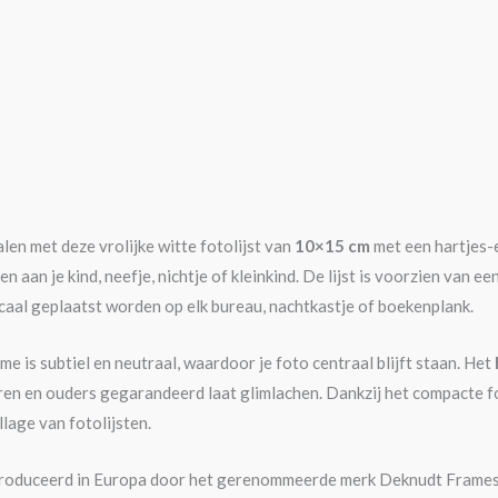
len met deze vrolijke witte fotolijst van
10×15 cm
met een hartjes-e
n aan je kind, neefje, nichtje of kleinkind. De lijst is voorzien van 
icaal geplaatst worden op elk bureau, nachtkastje of boekenplank.
e is subtiel en neutraal, waardoor je foto centraal blijft staan. Het
ren en ouders gegarandeerd laat glimlachen. Dankzij het compacte forma
lage van fotolijsten.
produceerd in Europa door het gerenommeerde merk Deknudt Frames, 