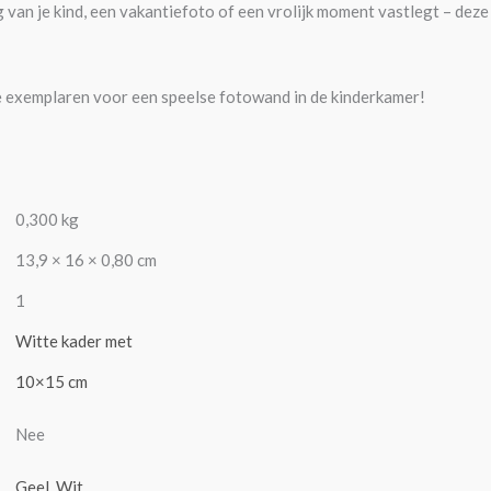
 van je kind, een vakantiefoto of een vrolijk moment vastlegt – deze l
exemplaren voor een speelse fotowand in de kinderkamer!
0,300 kg
13,9 × 16 × 0,80 cm
1
Witte kader met
10×15 cm
Nee
Geel
,
Wit