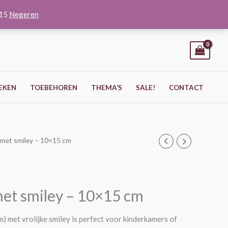
O15
Negeren
EKEN
TOEBEHOREN
THEMA’S
SALE!
CONTACT
t met smiley – 10×15 cm
met smiley – 10×15 cm
 met vrolijke smiley is perfect voor kinderkamers of