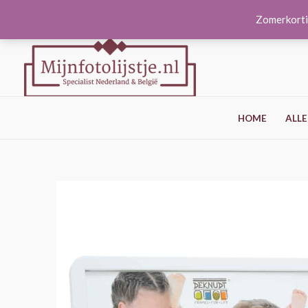
Ga
Zomerkorti
naar
de
inhoud
HOME
ALLE