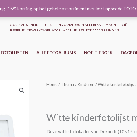
ng: 15% korting op het gehele assortiment met kortingscode FOT
GRATIS VERZENDING BIJ BESTEDING VANAF €50 IN NEDERLAND – €70 IN BELGIË
BESTELLEN OP WERKDAGEN VOOR 16:00 UUR IS ZELFDE DAG VERZENDING
 FOTOLIJSTEN
ALLE FOTOALBUMS
NOTITIEBOEK
DAGBO
Witte
Home
/
Thema
/
Kinderen
/ Witte kinderfotolijs
kinderfotolijst
met
smiley
Witte kinderfotolijst 
–
10x15
Deze witte fotokader van Deknudt (10×15 cm)
cm