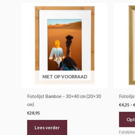
NIET OP VOORRAAD
Fotolijst Bamboe – 30×40 cm (20×30
Fotolij
cm)
€
4,25
-
€
28,95
Opt
Lees verder
Fotolijste