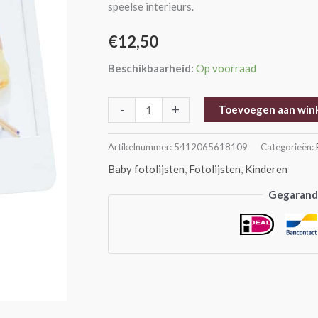
speelse interieurs.
aantal
€
12,50
Beschikbaarheid:
Op voorraad
-
+
Toevoegen aan win
Artikelnummer:
5412065618109
Categorieën:
Baby fotolijsten
,
Fotolijsten
,
Kinderen
Gegarande