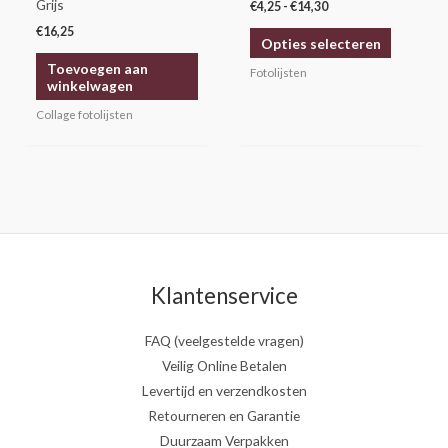
Grijs
€
4,25
-
€
14,30
op
€
16,25
Opties selecteren
de
Toevoegen aan
productp
Fotolijsten
winkelwagen
Collage fotolijsten
Klantenservice
FAQ (veelgestelde vragen)
Veilig Online Betalen
Levertijd en verzendkosten
Retourneren en Garantie
Duurzaam Verpakken