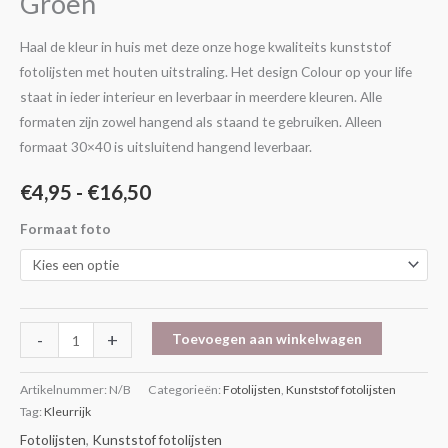
Groen
Groen
aantal
Haal de kleur in huis met deze onze hoge kwaliteits kunststof
fotolijsten met houten uitstraling. Het design Colour op your life
staat in ieder interieur en leverbaar in meerdere kleuren. Alle
formaten zijn zowel hangend als staand te gebruiken. Alleen
formaat 30×40 is uitsluitend hangend leverbaar.
€
4,95
-
€
16,50
Formaat foto
-
+
Toevoegen aan winkelwagen
Artikelnummer:
N/B
Categorieën:
Fotolijsten
,
Kunststof fotolijsten
Tag:
Kleurrijk
Fotolijsten
,
Kunststof fotolijsten