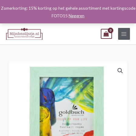
Ga
Zomerkorting: 15% korting op het gehele assortiment met kortingscode
naar
FOTO15
Negeren
de
inhoud