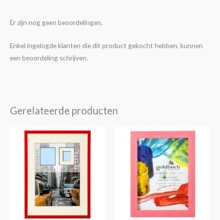
Er zijn nog geen beoordelingen.
Enkel ingelogde klanten die dit product gekocht hebben, kunnen
een beoordeling schrijven.
Gerelateerde producten
Prijsklasse:
Dit
€5,25
product
tot
€16,50
heeft
meerdere
variaties.
Deze
optie
kan