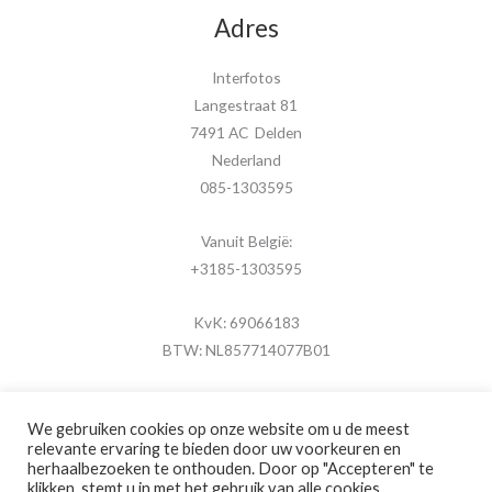
Adres
Interfotos
Langestraat 81
7491 AC Delden
Nederland
085-1303595
Vanuit België:
+3185-1303595
KvK: 69066183
BTW: NL857714077B01
We gebruiken cookies op onze website om u de meest
relevante ervaring te bieden door uw voorkeuren en
herhaalbezoeken te onthouden. Door op "Accepteren" te
Copyright © 2026 MijnFotolijstje.nl
klikken, stemt u in met het gebruik van alle cookies.