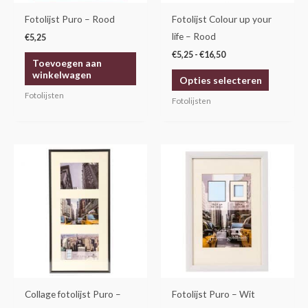
gekozen
Fotolijst Puro – Rood
Fotolijst Colour up your
worden
life – Rood
€
5,25
op
€
5,25
-
€
16,50
Toevoegen aan
de
winkelwagen
Opties selecteren
productp
Fotolijsten
Fotolijsten
Prijsklasse:
Dit
€4,25
product
tot
€14,30
heeft
meerdere
variaties.
Deze
optie
kan
gekozen
Collage fotolijst Puro –
Fotolijst Puro – Wit
worden