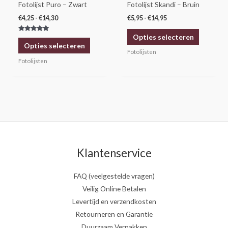
gekozen
gekozen
Fotolijst Puro – Zwart
Fotolijst Skandi – Bruin
worden
worden
€
4,25
-
€
14,30
€
5,95
-
€
14,95
op
op
Opties selecteren
Gewaardeerd
de
de
5.00
Opties selecteren
uit 5
productpagina
productp
Fotolijsten
Fotolijsten
Klantenservice
FAQ (veelgestelde vragen)
Veilig Online Betalen
Levertijd en verzendkosten
Retourneren en Garantie
Duurzaam Verpakken