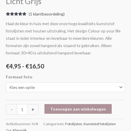
Licht Grijs
Licht
Grijs
(
1
klantbeoordeling)
aantal
Gewaardeerd
1
Haal de kleur in huis met deze onze hoge kwaliteits kunststof
5.00
op 5
gebaseerd
fotolijsten met houten uitstraling. Het design Colour op your life
op
klantbeoordeling
staat in ieder interieur en leverbaar in meerdere kleuren. Alle
formaten zijn zowel hangend als staand te gebruiken. Alleen
formaat 30×40 is uitsluitend hangend leverbaar.
€
4,95
-
€
16,50
Formaat foto
-
+
Toevoegen aan winkelwagen
Artikelnummer:
N/B
Categorieën:
Fotolijsten
,
Kunststof fotolijsten
Tag:
Kleurrijk