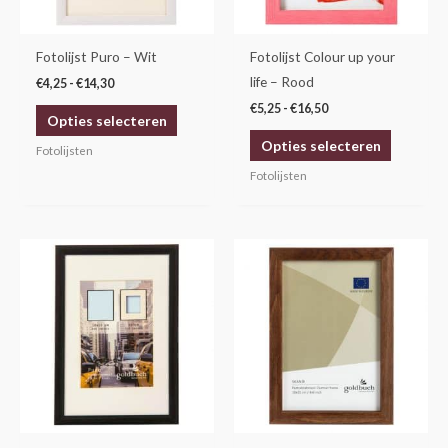
optie
optie
kan
kan
gekozen
gekozen
Fotolijst Puro – Wit
Fotolijst Colour up your
worden
worden
life – Rood
€
4,25
-
€
14,30
op
op
€
5,25
-
€
16,50
Opties selecteren
de
de
Opties selecteren
productpagina
productp
Fotolijsten
Fotolijsten
Prijsklasse:
Prijsklasse:
Dit
Dit
€4,25
€5,95
product
product
tot
tot
€14,30
€14,95
heeft
heeft
meerdere
meerdere
variaties.
variaties.
Deze
Deze
optie
optie
kan
kan