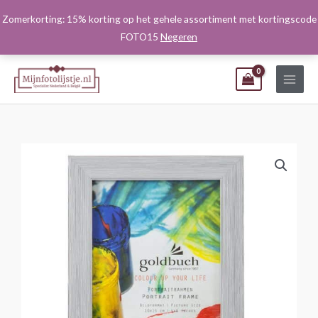
Ga
Zomerkorting: 15% korting op het gehele assortiment met kortingscode
naar
FOTO15
Negeren
de
inhoud