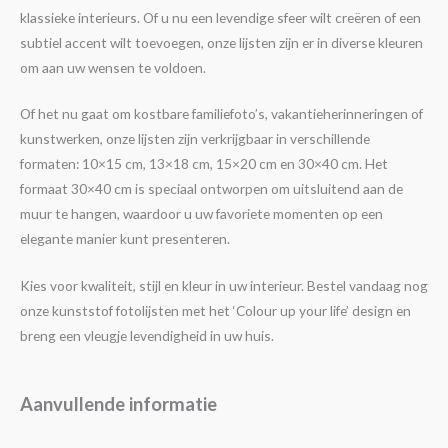
klassieke interieurs. Of u nu een levendige sfeer wilt creëren of een
subtiel accent wilt toevoegen, onze lijsten zijn er in diverse kleuren
om aan uw wensen te voldoen.
Of het nu gaat om kostbare familiefoto’s, vakantieherinneringen of
kunstwerken, onze lijsten zijn verkrijgbaar in verschillende
formaten: 10×15 cm, 13×18 cm, 15×20 cm en 30×40 cm. Het
formaat 30×40 cm is speciaal ontworpen om uitsluitend aan de
muur te hangen, waardoor u uw favoriete momenten op een
elegante manier kunt presenteren.
Kies voor kwaliteit, stijl en kleur in uw interieur. Bestel vandaag nog
onze kunststof fotolijsten met het ‘Colour up your life’ design en
breng een vleugje levendigheid in uw huis.
Aanvullende informatie