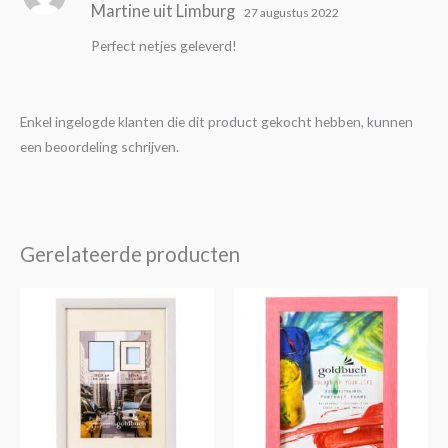
Martine uit Limburg
d
5
uit 5
27 augustus 2022
Perfect netjes geleverd!
Enkel ingelogde klanten die dit product gekocht hebben, kunnen
een beoordeling schrijven.
Gerelateerde producten
Prijsklasse:
Prijsklasse:
Dit
Dit
€4,25
€5,25
product
product
tot
tot
€14,30
€16,50
heeft
heeft
meerdere
meerdere
variaties.
variaties.
Deze
Deze