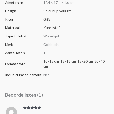
Afmetingen
12,4 × 17,4 × 1,6 cm
Design
Colour up your life
Kleur
Grijs
Materiaal
Kunststof
Type Fotolijst
Wissellijst
Merk
Goldbuch
Aantal foto's
1
10×15 cm
,
13×18 cm
,
15×20 cm
,
30×40
Formaat foto
cm
Inclusief Passe-partout
Nee
Beoordelingen (1)
Gewaardeer