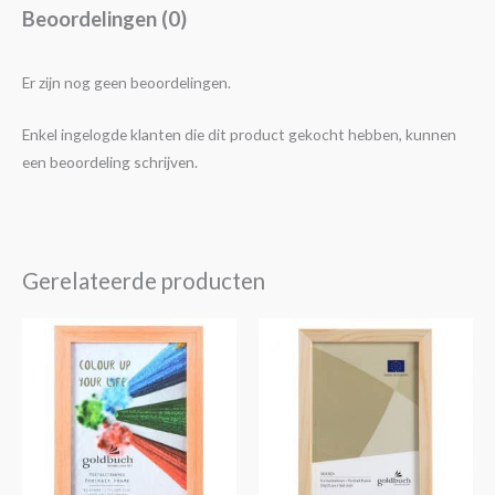
Beoordelingen (0)
Er zijn nog geen beoordelingen.
Enkel ingelogde klanten die dit product gekocht hebben, kunnen
een beoordeling schrijven.
Gerelateerde producten
Prijsklasse:
Prijsklasse:
Dit
Dit
€5,95
€5,95
product
product
tot
tot
€16,50
€14,95
heeft
heeft
meerdere
meerdere
variaties.
variaties.
Deze
Deze