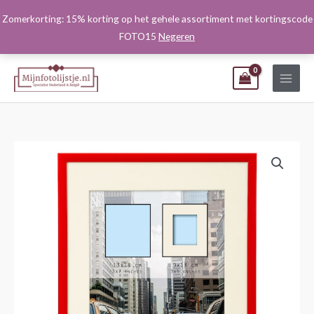
Ga
Zomerkorting: 15% korting op het gehele assortiment met kortingscode
naar
FOTO15
Negeren
de
inhoud