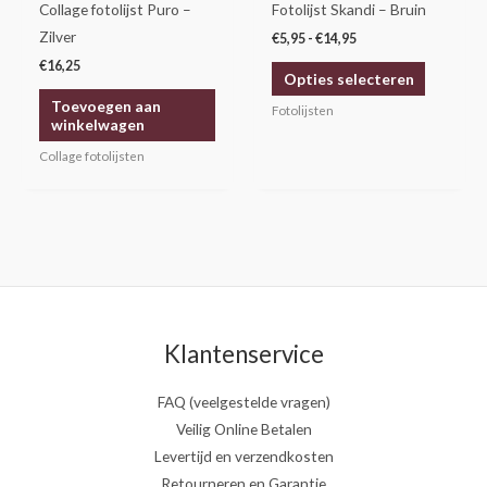
gekozen
Collage fotolijst Puro –
Fotolijst Skandi – Bruin
worden
Zilver
€
5,95
-
€
14,95
op
€
16,25
Opties selecteren
de
Toevoegen aan
productp
Fotolijsten
winkelwagen
Collage fotolijsten
Klantenservice
FAQ (veelgestelde vragen)
Veilig Online Betalen
Levertijd en verzendkosten
Retourneren en Garantie