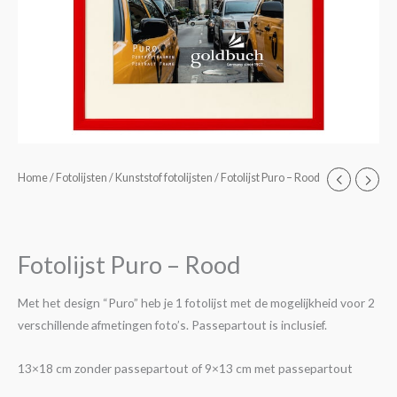
Fotolijst
Home
/
Fotolijsten
/
Kunststof fotolijsten
/ Fotolijst Puro – Rood
Puro
-
Rood
Fotolijst Puro – Rood
aantal
Met het design “Puro” heb je 1 fotolijst met de mogelijkheid voor 2
verschillende afmetingen foto’s. Passepartout is inclusief.
13×18 cm zonder passepartout of 9×13 cm met passepartout