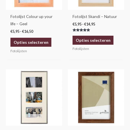
optie
optie
kan
kan
gekozen
gekozen
Fotolijst Colour up your
Fotolijst Skandi – Natuur
worden
worden
life – Geel
€
5,95
-
€
14,95
op
op
€
5,95
-
€
16,50
Gewaardeerd
de
de
5.00
Opties selecteren
uit 5
Opties selecteren
productpagina
productp
Fotolijsten
Fotolijsten
Prijsklasse:
Dit
€5,95
product
tot
€14,95
heeft
meerdere
variaties.
Deze
optie
kan