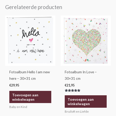
Gerelateerde producten
Fotoalbum Hello I am new
Fotoalbum In Love –
here – 30×31 cm
30×31 cm
€
29,95
€
21,95
Toevoegen aan
Gewaardeerd
5.00
winkelwagen
Toevoegen aan
uit 5
winkelwagen
Baby en Kind
Bruiloft en Liefde