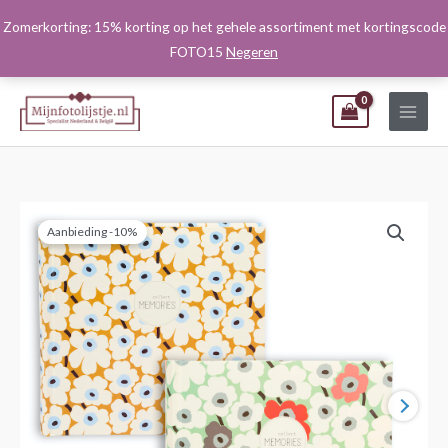
Ga
Zomerkorting: 15% korting op het gehele assortiment met kortingscode
naar
FOTO15
Negeren
de
inhoud
Aanbieding -10%