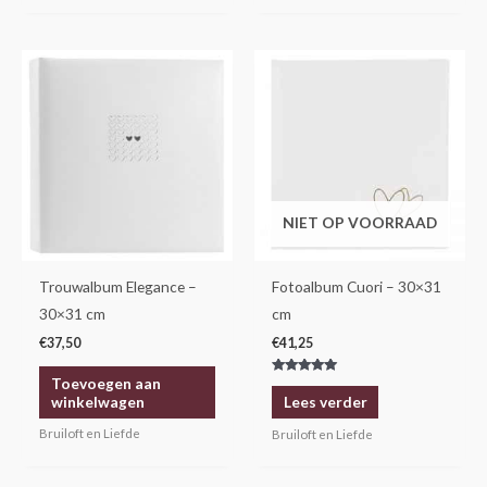
NIET OP VOORRAAD
Trouwalbum Elegance –
Fotoalbum Cuori – 30×31
30×31 cm
cm
€
37,50
€
41,25
Toevoegen aan
Gewaardeerd
5.00
winkelwagen
Lees verder
uit 5
Bruiloft en Liefde
Bruiloft en Liefde