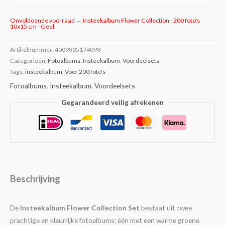
Onvoldoende voorraad → Insteekalbum Flower Collection - 200 foto's
10x15 cm - Geel
Artikelnummer:
4009835174098
Categorieën:
Fotoalbums
,
Insteekalbum
,
Voordeelsets
Tags:
insteekalbum
,
Voor 200 foto's
Fotoalbums
,
Insteekalbum
,
Voordeelsets
Gegarandeerd veilig afrekenen
Beschrijving
De
Insteekalbum Flower Collection Set
bestaat uit twee
prachtige en kleurrijke fotoalbums: één met een warme groene