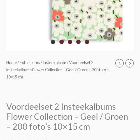
Home
/
Fotoalbums
/
Insteekalbum
/ Voordeelset 2
Oorspronkelijke
Huidige
Insteekalbums Flower Collection – Geel / Groen – 200 foto’s
prijs
prijs
10×15 cm
was:
is:
€29,95.
€26,95.
Voordeelset 2 Insteekalbums
Flower Collection – Geel / Groen
– 200 foto’s 10×15 cm