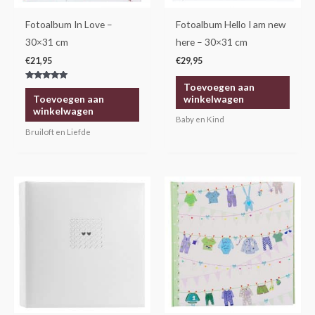
Fotoalbum In Love –
Fotoalbum Hello I am new
30×31 cm
here – 30×31 cm
€
21,95
€
29,95
Toevoegen aan
Gewaardeerd
5.00
winkelwagen
Toevoegen aan
uit 5
winkelwagen
Baby en Kind
Bruiloft en Liefde