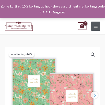
Ga
Zomerkorting: 15% korting op het gehele assortiment met kortingscode
naar
FOTO15
Negeren
de
inhoud
Aanbieding -10%