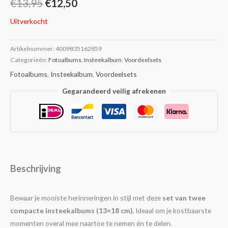
€
13,95
€
12,50
Uitverkocht
Artikelnummer:
4009835162859
Categorieën:
Fotoalbums
,
Insteekalbum
,
Voordeelsets
Fotoalbums
,
Insteekalbum
,
Voordeelsets
Gegarandeerd veilig afrekenen
Beschrijving
Bewaar je mooiste herinneringen in stijl met deze
set van twee
compacte insteekalbums (13×18 cm).
Ideaal om je kostbaarste
momenten overal mee naartoe te nemen én te delen.