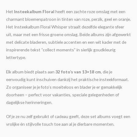
Het
Insteekalbum Floral
heeft een zachte roze omslag met een
charmant bloemenpatroon in tinten van roze, perzik, geel en oranje.
Het Insteekalbum Floral Whisper straalt dezelfde elegante sfeer
uit, maar met een frisse groene omslag. Beide albums zijn afgewerkt
met delicate bladeren, subtiele accenten en een wit kader met de
inspirerende tekst “collect moments” in sierlijk goudkleurig
lettertype.
Elk album biedt plaats aan
32 foto’s van 13×18 cm
, die je
eenvoudig kunt inschuiven dankzij het praktische insteekformaat.
Zo organiseer je je foto’s moeiteloos en blader je er gemakkelijk
doorheen – perfect voor vakanties, speciale gelegenheden of
dagelijkse herinneringen.
Of je ze nu zelf gebruikt of cadeau geeft, deze set albums voegt een
vrolijke én stijlvolle touch toe aan al je dierbare momenten.