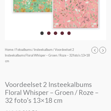
Home
/
Fotoalbums
/
Insteekalbum
/ Voordeelset 2
Oorspronkelijke
Huidige
Insteekalbums Floral Whisper – Groen / Roze – 32 foto’s 13×18
prijs
prijs
cm
was:
is:
€13,95.
€12,50.
Voordeelset 2 Insteekalbums
Floral Whisper – Groen / Roze –
32 foto’s 13×18 cm