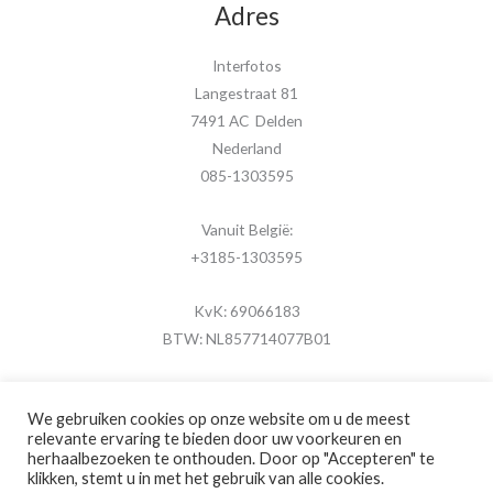
Adres
Interfotos
Langestraat 81
7491 AC Delden
Nederland
085-1303595
Vanuit België:
+3185-1303595
KvK: 69066183
BTW: NL857714077B01
We gebruiken cookies op onze website om u de meest
relevante ervaring te bieden door uw voorkeuren en
herhaalbezoeken te onthouden. Door op "Accepteren" te
Copyright © 2026 MijnFotolijstje.nl
klikken, stemt u in met het gebruik van alle cookies.