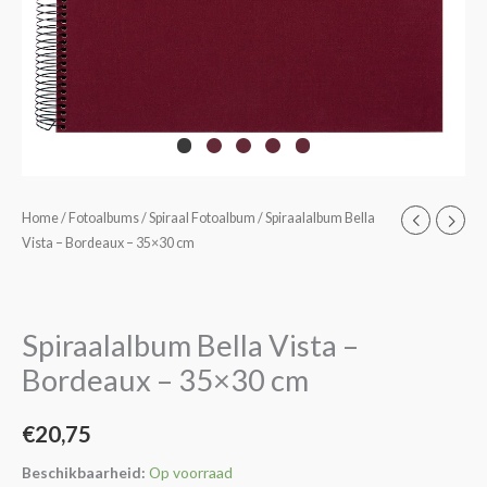
Spiraalalbum
Home
/
Fotoalbums
/
Spiraal Fotoalbum
/ Spiraalalbum Bella
Vista – Bordeaux – 35×30 cm
Bella
Vista
-
Bordeaux
Spiraalalbum Bella Vista –
-
Bordeaux – 35×30 cm
35x30
cm
€
20,75
aantal
Beschikbaarheid:
Op voorraad