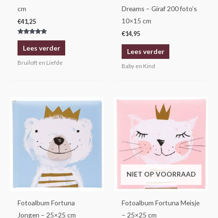
cm
Dreams – Giraf 200 foto’s
10×15 cm
€
41,25
€
14,95
Gewaardeerd
5.00
Lees verder
uit 5
Lees verder
Bruiloft en Liefde
Baby en Kind
NIET OP VOORRAAD
Fotoalbum Fortuna
Fotoalbum Fortuna Meisje
Jongen – 25×25 cm
– 25×25 cm