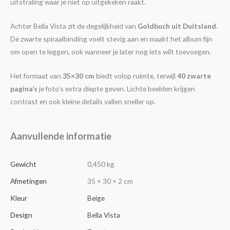
uitstraling waar je niet op uitgekeken raakt.
Achter Bella Vista zit de degelijkheid van
Goldbuch uit Duitsland
.
De zwarte spiraalbinding voelt stevig aan en maakt het album fijn
om open te leggen, ook wanneer je later nog iets wilt toevoegen.
Het formaat van
35×30 cm
biedt volop ruimte, terwijl
40 zwarte
pagina’s
je foto’s extra diepte geven. Lichte beelden krijgen
contrast en ook kleine details vallen sneller op.
Aanvullende informatie
Gewicht
0,450 kg
Afmetingen
35 × 30 × 2 cm
Kleur
Beige
Design
Bella Vista