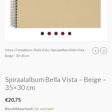
Spiraalalbum
Home
/
Fotoalbums
/
Bella Vista
/ Spiraalalbum Bella Vista –
Beige – 35×30 cm
Bella
Vista
-
Beige
Spiraalalbum Bella Vista – Beige –
-
35×30 cm
35x30
cm
€
20,75
aantal
Beschikbaarheid:
Op voorraad