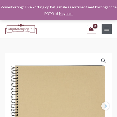
Ga
Zomerkorting: 15% korting op het gehele assortiment met kortingscode
naar
FOTO15
Negeren
de
inhoud