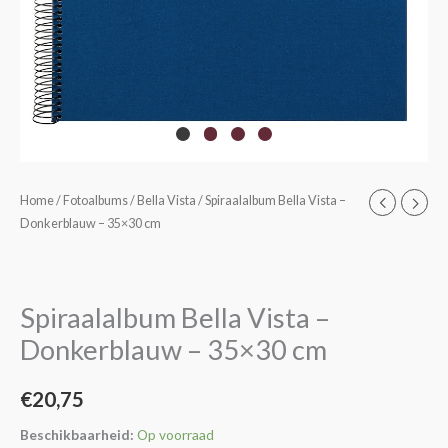
Spiraalalbum
Home
/
Fotoalbums
/
Bella Vista
/ Spiraalalbum Bella Vista –
Donkerblauw – 35×30 cm
Bella
Vista
-
Donkerblauw
Spiraalalbum Bella Vista –
-
Donkerblauw – 35×30 cm
35x30
cm
€
20,75
aantal
Beschikbaarheid:
Op voorraad