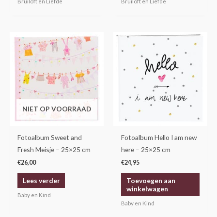
Bruiloft en Liefde
Bruiloft en Liefde
NIET OP VOORRAAD
Fotoalbum Sweet and
Fotoalbum Hello I am new
Fresh Meisje – 25×25 cm
here – 25×25 cm
€
26,00
€
24,95
Lees verder
Toevoegen aan
winkelwagen
Baby en Kind
Baby en Kind