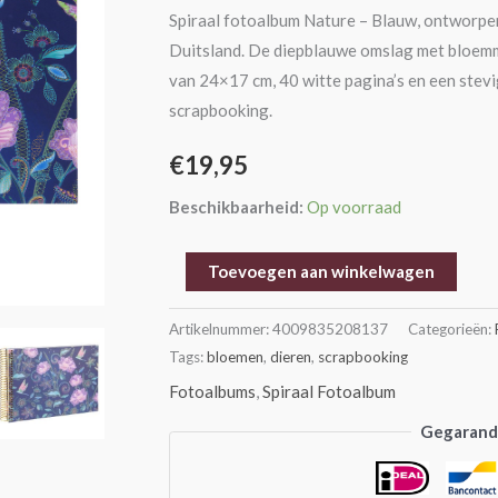
24x17
Spiraal fotoalbum Nature – Blauw, ontworp
cm
Duitsland. De diepblauwe omslag met bloemm
aantal
van 24×17 cm, 40 witte pagina’s en een stevig
scrapbooking.
€
19,95
Beschikbaarheid:
Op voorraad
Toevoegen aan winkelwagen
Artikelnummer:
4009835208137
Categorieën:
Tags:
bloemen
,
dieren
,
scrapbooking
Fotoalbums
,
Spiraal Fotoalbum
Gegarande