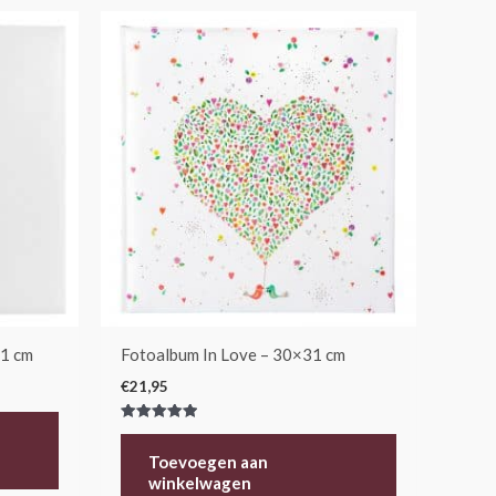
1 cm
Fotoalbum In Love – 30×31 cm
€
21,95
Gewaardeerd
5.00
uit 5
Toevoegen aan
winkelwagen