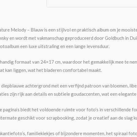
ture Melody – Blauw is een stijlvol en praktisch album om je mooist
sky en wordt met vakmanschap geproduceerd door Goldbuch in Duit
fotoalbum een luxe uitstraling en een lange levensduur.
 handig formaat van 24×17 cm, waardoor het gemakkelijk mee te neme
lat kan liggen, wat het bladeren comfortabel maakt.
diepblauwe achtergrond met een verfijnd patroon van bloemen, libelle
aties zijn rijk aan details en subtiele goudaccenten, wat een elegant
e pagina’s biedt het voldoende ruimte voor foto’s in verschillende
termate geschikt voor scrapbooking, zodat je creatief aan de slag kun
kantiefoto’s, familiekiekjes of bijzondere momenten, het spiraal fo