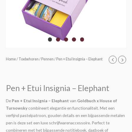
Pen
Home
/
Toebehoren
/
Pennen
/ Pen + Etui Insignia – Elephant
+
Etui
Insignia
Pen + Etui Insignia – Elephant
-
Elephant
De
Pen + Etui Insignia – Elephant
van
Goldbuch x House of
aantal
Turnowsky
combineert elegantie en functionaliteit. Met een
verfijnd pastelpatroon, gouden details en een bijpassende metalen
pen is deze set een luxe schrijfwarenaccessoire. Perfect te
combineren met het bijpassende notitieboek, dagboek of