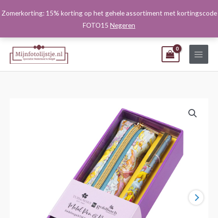
Ga
Zomerkorting: 15% korting op het gehele assortiment met kortingscode
naar
FOTO15
Negeren
de
inhoud