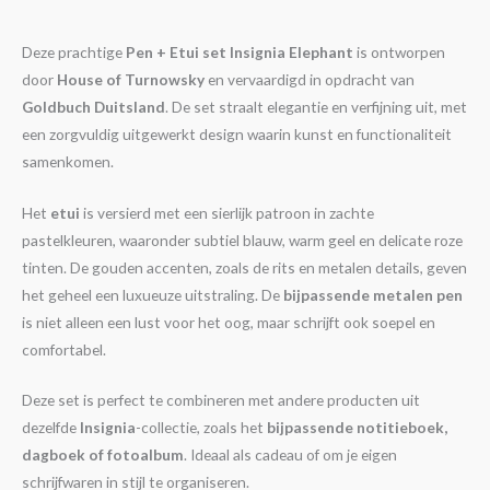
Deze prachtige
Pen + Etui set Insignia Elephant
is ontworpen
door
House of Turnowsky
en vervaardigd in opdracht van
Goldbuch Duitsland
. De set straalt elegantie en verfijning uit, met
een zorgvuldig uitgewerkt design waarin kunst en functionaliteit
samenkomen.
Het
etui
is versierd met een sierlijk patroon in zachte
pastelkleuren, waaronder subtiel blauw, warm geel en delicate roze
tinten. De gouden accenten, zoals de rits en metalen details, geven
het geheel een luxueuze uitstraling. De
bijpassende metalen pen
is niet alleen een lust voor het oog, maar schrijft ook soepel en
comfortabel.
Deze set is perfect te combineren met andere producten uit
dezelfde
Insignia
-collectie, zoals het
bijpassende notitieboek,
dagboek of fotoalbum
. Ideaal als cadeau of om je eigen
schrijfwaren in stijl te organiseren.