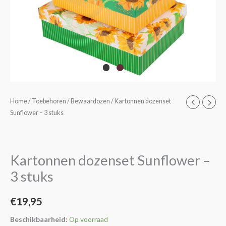
Kartonnen
Home
/
Toebehoren
/
Bewaardozen
/ Kartonnen dozenset
Sunflower – 3 stuks
dozenset
Sunflower
-
3
Kartonnen dozenset Sunflower –
stuks
3 stuks
aantal
€
19,95
Beschikbaarheid:
Op voorraad