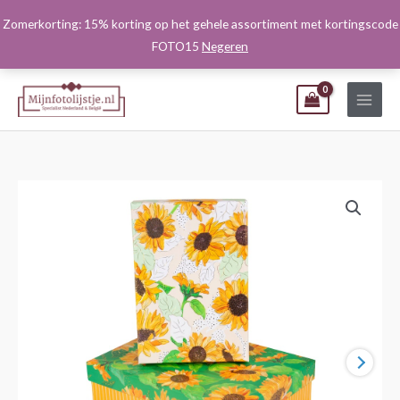
Ga
Zomerkorting: 15% korting op het gehele assortiment met kortingscode
naar
FOTO15
Negeren
de
inhoud