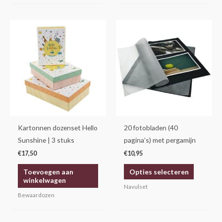
Dit
product
heeft
meerdere
variaties.
Deze
optie
kan
gekozen
Kartonnen dozenset Hello
20 fotobladen (40
worden
Sunshine | 3 stuks
pagina’s) met pergamijn
op
€
17,50
€
10,95
de
Toevoegen aan
Opties selecteren
productp
winkelwagen
Navulset
Bewaardozen