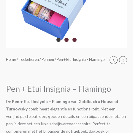
Pen
Home
/
Toebehoren
/
Pennen
/ Pen + Etui Insignia – Flamingo
+
Etui
Insignia
Pen + Etui Insignia – Flamingo
-
Flamingo
De
Pen + Etui Insignia – Flamingo
van
Goldbuch x House of
aantal
Turnowsky
combineert elegantie en functionaliteit. Met een
verfijnd pastelpatroon, gouden details en een bijpassende metalen
pen is deze set een luxe schrijfwarenaccessoire. Perfect te
combineren met het bijpassende notitieboek, dagboek of