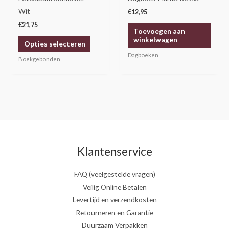
worden
Wit
€
12,95
op
€
21,75
Toevoegen aan
de
winkelwagen
Opties selecteren
productpagina
Dagboeken
Boekgebonden
Klantenservice
FAQ (veelgestelde vragen)
Veilig Online Betalen
Levertijd en verzendkosten
Retourneren en Garantie
Duurzaam Verpakken