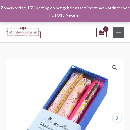
Ga
Zomerkorting: 15% korting op het gehele assortiment met kortingscode
naar
FOTO15
Negeren
de
inhoud