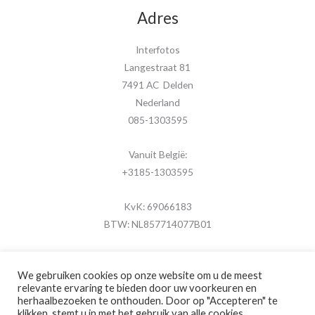
Adres
Interfotos
Langestraat 81
7491 AC Delden
Nederland
085-1303595
Vanuit België:
+3185-1303595
KvK: 69066183
BTW: NL857714077B01
We gebruiken cookies op onze website om u de meest
relevante ervaring te bieden door uw voorkeuren en
herhaalbezoeken te onthouden. Door op "Accepteren" te
Copyright © 2026 MijnFotolijstje.nl
klikken, stemt u in met het gebruik van alle cookies.