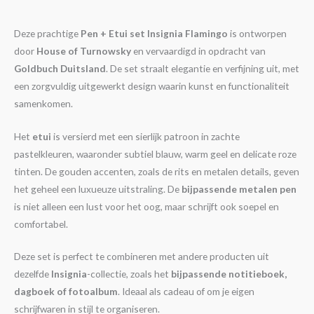
Deze prachtige
Pen + Etui set Insignia Flamingo
is ontworpen
door
House of Turnowsky
en vervaardigd in opdracht van
Goldbuch Duitsland
. De set straalt elegantie en verfijning uit, met
een zorgvuldig uitgewerkt design waarin kunst en functionaliteit
samenkomen.
Het
etui
is versierd met een sierlijk patroon in zachte
pastelkleuren, waaronder subtiel blauw, warm geel en delicate roze
tinten. De gouden accenten, zoals de rits en metalen details, geven
het geheel een luxueuze uitstraling. De
bijpassende metalen pen
is niet alleen een lust voor het oog, maar schrijft ook soepel en
comfortabel.
Deze set is perfect te combineren met andere producten uit
dezelfde
Insignia
-collectie, zoals het
bijpassende notitieboek,
dagboek of fotoalbum
. Ideaal als cadeau of om je eigen
schrijfwaren in stijl te organiseren.