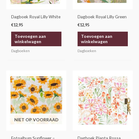
Dagboek Royal Lilly White
Dagboek Royal Lilly Green
€
12,95
€
12,95
Toevoegen aan
Toevoegen aan
winkelwagen
winkelwagen
Dagboeken
Dagboeken
Dit
product
heeft
meerdere
variaties.
Deze
NIET OP VOORRAAD
optie
kan
gekozen
Fotoalbum Sunflower –
Dagboek Pianta Rossa