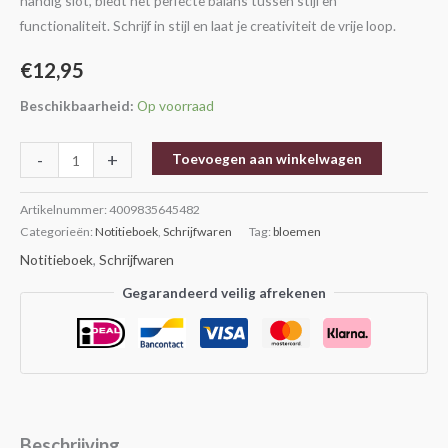
handig slot, biedt het perfecte balans tussen stijl en
functionaliteit. Schrijf in stijl en laat je creativiteit de vrije loop.
€
12,95
Beschikbaarheid:
Op voorraad
-
+
Toevoegen aan winkelwagen
Artikelnummer:
4009835645482
Categorieën:
Notitieboek
,
Schrijfwaren
Tag:
bloemen
Notitieboek
,
Schrijfwaren
Gegarandeerd veilig afrekenen
Beschrijving