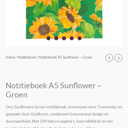
Notitieboek
Home
/
Notitieboek
/ Notitieboek A5 Sunflower – Groen
A5
Sunflower
-
Notitieboek A5 Sunflower –
Groen
Groen
aantal
Ons Sunflowers Groen notitieboek, ontworpen door Turnowsky en
gemaakt door Goldbuch, combineert betoverend design en
duurzaamheid. Met 200 blanco pagina’s, luxe reliëfdruk en een