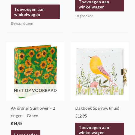
Toevoegen aan
winkelwagen
Toevoegen aan
winkelwagen
Dagboeken
Bewaardozen
NIET OP VOORRAAD
A4 ordner Sunflower – 2
Dagboek Sparrow (mus)
ringen – Groen
€
12,95
€
14,95
Toevoegen aan
winkelwagen
Lees verder