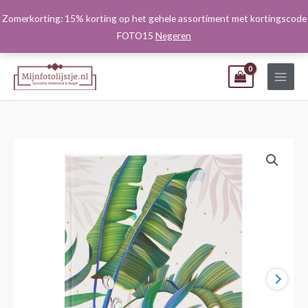
Ga
Zomerkorting: 15% korting op het gehele assortiment met kortingscode
naar
FOTO15
Negeren
de
inhoud