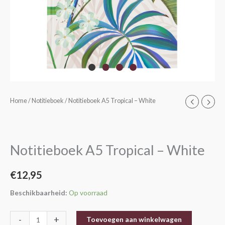
Notitieboek
Home
/
Notitieboek
/ Notitieboek A5 Tropical – White
A5
Tropical
-
Notitieboek A5 Tropical – White
White
aantal
€
12,95
Beschikbaarheid:
Op voorraad
-
+
Toevoegen aan winkelwagen