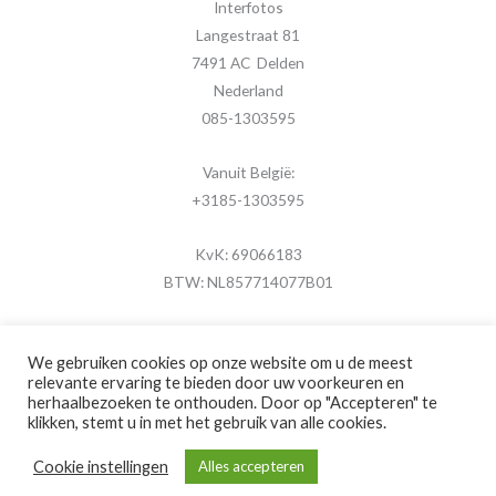
Interfotos
Langestraat 81
7491 AC Delden
Nederland
085-1303595
Vanuit België:
+3185-1303595
KvK: 69066183
BTW: NL857714077B01
We gebruiken cookies op onze website om u de meest
relevante ervaring te bieden door uw voorkeuren en
herhaalbezoeken te onthouden. Door op "Accepteren" te
Copyright © 2026 MijnFotolijstje.nl
klikken, stemt u in met het gebruik van alle cookies.
Powered by
Brouwer Digitaal
Cookie instellingen
Alles accepteren