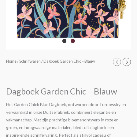
Dagboek
Home
/
Schrijfwaren
/ Dagboek Garden Chic – Blauw
Garden
Chic
-
Dagboek Garden Chic – Blauw
Blauw
aantal
Het Garden Chick Blue Dagboek, ontworpen door Turnowsky en
vervaardigd in onze Duitse fabriek, combineert elegantie en
vakmanschap. Met zijn prachtige bloemenontwerp in roze en
groen, en hoogwaardige materialen, biedt dit dagboek een
inspirerende schrijfervaring. Perfect als stijlvol cadeau of