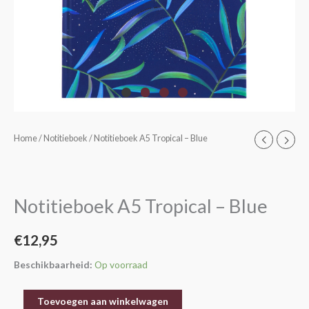
Notitieboek
Home
/
Notitieboek
/ Notitieboek A5 Tropical – Blue
A5
Tropical
-
Notitieboek A5 Tropical – Blue
Blue
aantal
€
12,95
Beschikbaarheid:
Op voorraad
Toevoegen aan winkelwagen