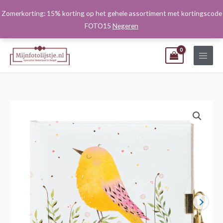
Ga
Zomerkorting: 15% korting op het gehele assortiment met kortingscode
naar
FOTO15
Negeren
de
inhoud