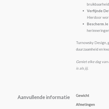
bruikbaarheid
Verfijnde Det
Hierdoor word
Bescherm Je
herinneringen 
Turnowsky Design, g
duurzaamheid en kwal
Geniet elke dag van
is als jij.
Gewicht
Aanvullende informatie
Afmetingen