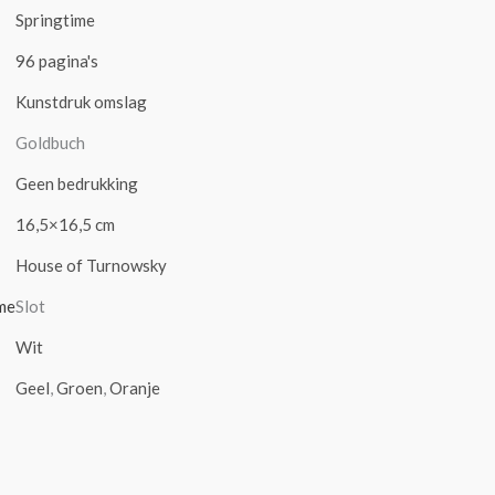
Springtime
96 pagina's
Kunstdruk omslag
Goldbuch
Geen bedrukking
16,5×16,5 cm
House of Turnowsky
me
Slot
Wit
Geel
,
Groen
,
Oranje