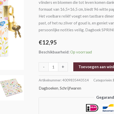
vlinders en bloemen die tot leven komen dankz
formaat van 16,5×16,5 cm, biedt 96 witte pag
Het voelbare reliëf voegt een tastbare dimensi
past, of het nu zilver of goud is, en geniet va
persoonlijke notities veilig. Dagboek SPRIN
€
12,95
Beschikbaarheid:
Op voorraad
-
+
Toevoegen aan win
Artikelnummer:
4009835443514
Categorieën:
Dagboeken
,
Schrijfwaren
Gegarande