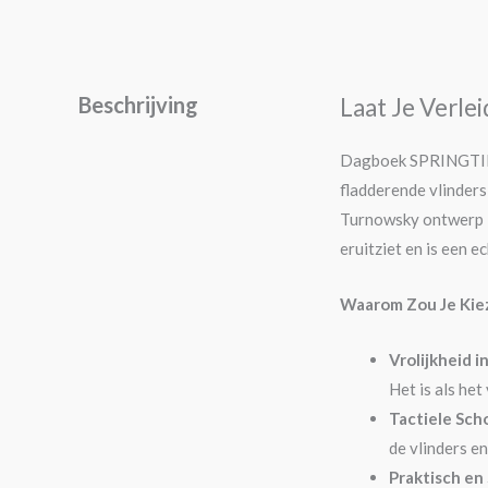
Beschrijving
Laat Je Verl
Dagboek SPRINGTIME i
fladderende vlinders
Turnowsky ontwerp is
eruitziet en is een e
Waarom Zou Je Kie
Vrolijkheid i
Het is als het
Tactiele Sch
de vlinders e
Praktisch en 