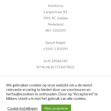
Interfotos
Langestraat 81
7491 AC Delden
Nederland
085-1303595
Vanuit België:
+3185-1303595
KvK: 69066183
BTW: NL857714077B01
We gebruiken cookies op onze website om u de meest
relevante ervaring te bieden door uw voorkeuren en
herhaalbezoeken te onthouden. Door op "Accepteren" te
Copyright © 2026 MijnFotolijstje.nl
klikken, stemt u in met het gebruik van alle cookies.
Powered by
Brouwer Digitaal
Cookie instellingen
Alles accepteren