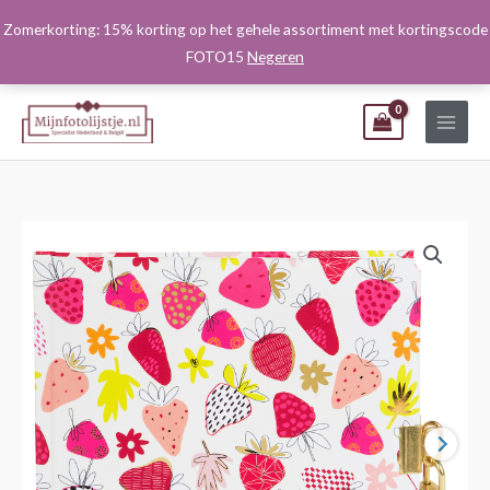
Ga
Zomerkorting: 15% korting op het gehele assortiment met kortingscode
naar
FOTO15
Negeren
de
inhoud