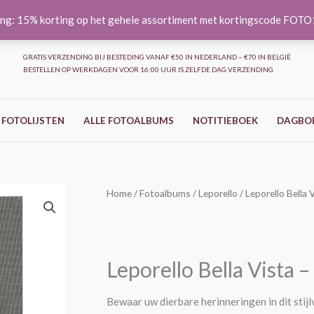
ng: 15% korting op het gehele assortiment met kortingscode FOT
GRATIS VERZENDING BIJ BESTEDING VANAF €50 IN NEDERLAND – €70 IN BELGIË
BESTELLEN OP WERKDAGEN VOOR 16:00 UUR IS ZELFDE DAG VERZENDING
 FOTOLIJSTEN
ALLE FOTOALBUMS
NOTITIEBOEK
DAGBO
Leporello
Home
/
Fotoalbums
/
Leporello
/ Leporello Bella V
Bella
Vista
-
Leporello Bella Vista –
Grijs
aantal
Bewaar uw dierbare herinneringen in dit stij