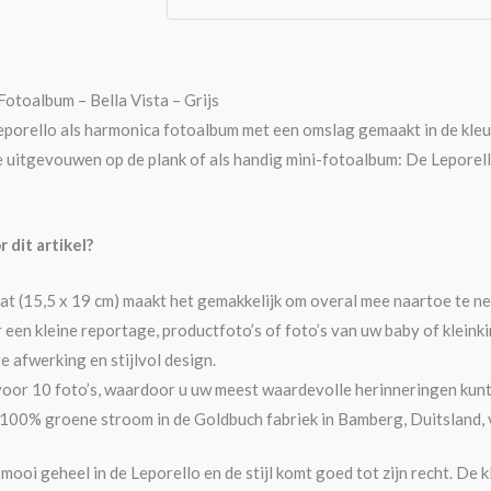
otoalbum – Bella Vista – Grijs
leporello als harmonica fotoalbum met een omslag gemaakt in de kleur 
e uitgevouwen op de plank of als handig mini-fotoalbum: De Leporell
dit artikel?
t (15,5 x 19 cm) maakt het gemakkelijk om overal mee naartoe te n
 een kleine reportage, productfoto’s of foto’s van uw baby of kleinki
afwerking en stijlvol design.
voor 10 foto’s, waardoor u uw meest waardevolle herinneringen kunt
00% groene stroom in de Goldbuch fabriek in Bamberg, Duitsland, 
mooi geheel in de Leporello en de stijl komt goed tot zijn recht. De 