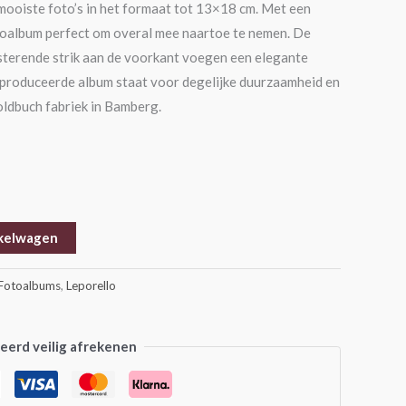
0 mooiste foto’s in het formaat tot 13×18 cm. Met een
toalbum perfect om overal mee naartoe te nemen. De
sterende strik aan de voorkant voegen een elegante
geproduceerde album staat voor degelijke duurzaamheid en
ldbuch fabriek in Bamberg.
kelwagen
Fotoalbums
,
Leporello
erd veilig afrekenen