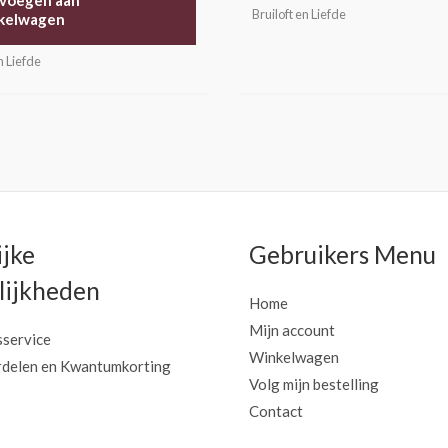
voegen aan
Bruiloft en Liefde
kelwagen
n Liefde
ijke
Gebruikers Menu
ijkheden
Home
Mijn account
sservice
Winkelwagen
delen en Kwantumkorting
Volg mijn bestelling
Contact