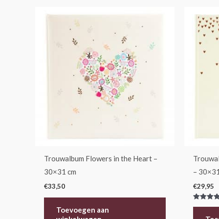
Trouwalbum Flowers in the Heart –
Trouwal
30×31 cm
– 30×3
€
33,50
€
29,95
Gewaarde
Toevoegen aan
5.00
uit 5
winkelwagen