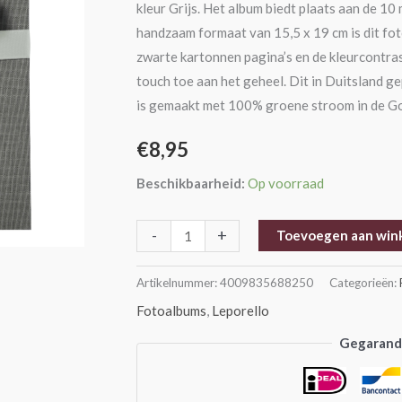
kleur Grijs. Het album biedt plaats aan de 1
handzaam formaat van 15,5 x 19 cm is dit fo
zwarte kartonnen pagina’s en de kleurcontra
touch toe aan het geheel. Dit in Duitsland 
is gemaakt met 100% groene stroom in de Go
€
8,95
Beschikbaarheid:
Op voorraad
-
+
Toevoegen aan win
Artikelnummer:
4009835688250
Categorieën:
Fotoalbums
,
Leporello
Gegarande