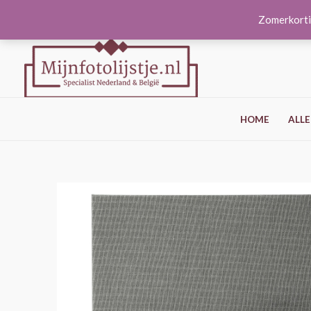
Ga
Zomerkorti
naar
de
inhoud
HOME
ALLE