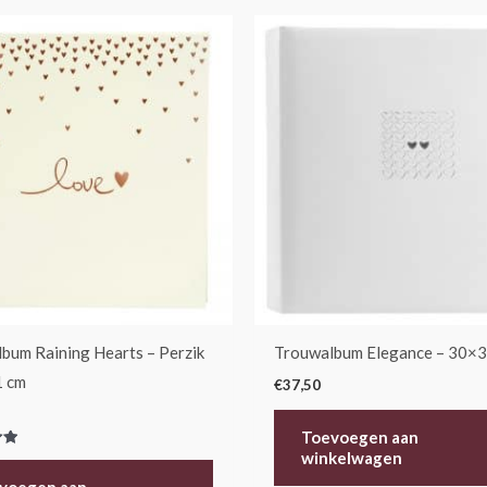
bum Raining Hearts – Perzik
Trouwalbum Elegance – 30×3
1 cm
€
37,50
Toevoegen aan
winkelwagen
erd