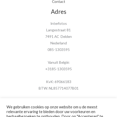
Contact
Adres
Interfotos
Langestraat 81
7491 AC Delden
Nederland
085-1303595
Vanuit België:
+3185-1303595
KvK: 69066183
BTW: NL857714077B01
We gebruiken cookies op onze website om u de meest
relevante ervaring te bieden door uw voorkeuren en
herhaalbezoeken te onthouden. Door op "Accepteren" te