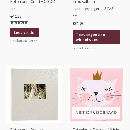
Fotoalbum Cuori – 30×31
Trouwalbum
cm
Hartkloppingen – 30×31
cm
€
41,25
€
34,95
Gewaardeerd
5.00
Lees verder
uit 5
Toevoegen aan
winkelwagen
Bruiloft en Liefde
Bruiloft en Liefde
NIET OP VOORRAAD
Fotoalbum Romeo –
Fotoalbum Fortuna Meisje