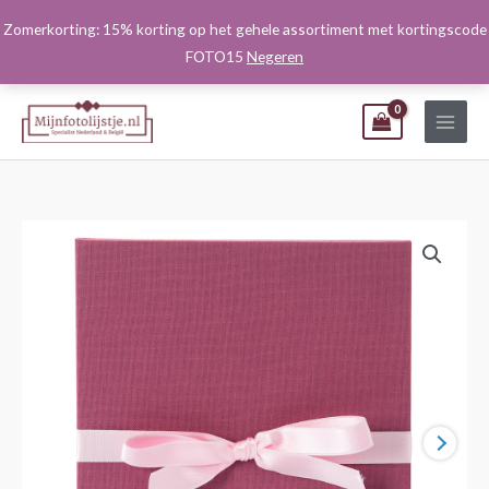
Ga
Zomerkorting: 15% korting op het gehele assortiment met kortingscode
naar
FOTO15
Negeren
de
inhoud