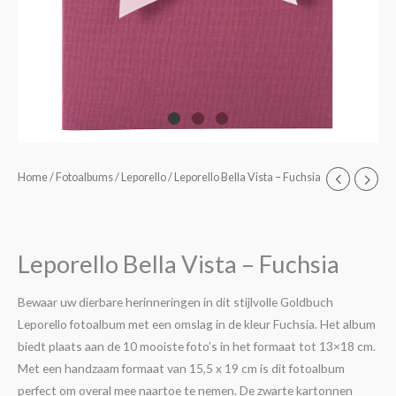
Leporello
Home
/
Fotoalbums
/
Leporello
/ Leporello Bella Vista – Fuchsia
Bella
Vista
-
Leporello Bella Vista – Fuchsia
Fuchsia
aantal
Bewaar uw dierbare herinneringen in dit stijlvolle Goldbuch
Leporello fotoalbum met een omslag in de kleur Fuchsia. Het album
biedt plaats aan de 10 mooiste foto’s in het formaat tot 13×18 cm.
Met een handzaam formaat van 15,5 x 19 cm is dit fotoalbum
perfect om overal mee naartoe te nemen. De zwarte kartonnen