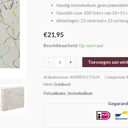
10x15
Handig insteekalbum, geen plakmidde
cm
Geschikt voor 200 foto’s van 10×15 
aantal
Afmetingen: 23 cm breed x 23 cm hoog
€
21,95
Beschikbaarheid:
Op voorraad
-
+
Toevoegen aan win
Artikelnummer:
4009835177624
Categorieën:
Merk:
Goldbuch
Fotoalbums
,
Insteekalbum
Gegarande