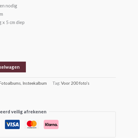
len nodig
cm
 x 5 cm diep
kelwagen
Fotoalbums
,
Insteekalbum
Tag:
Voor 200 foto's
erd veilig afrekenen