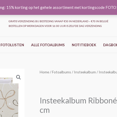
ng: 15% korting op het gehele assortiment met kortingscode FOT
GRATIS VERZENDING BIJ BESTEDING VANAF €50 IN NEDERLAND – €70 IN BELGIË
BESTELLEN OP WERKDAGEN VOOR 16:00 UUR IS ZELFDE DAG VERZENDING
 FOTOLIJSTEN
ALLE FOTOALBUMS
NOTITIEBOEK
DAGBO
Insteekalbum
Home
/
Fotoalbums
/
Insteekalbum
/ Insteekalb
Ribboné
-
Taupe
Insteekalbum Ribboné 
-
200
cm
foto's