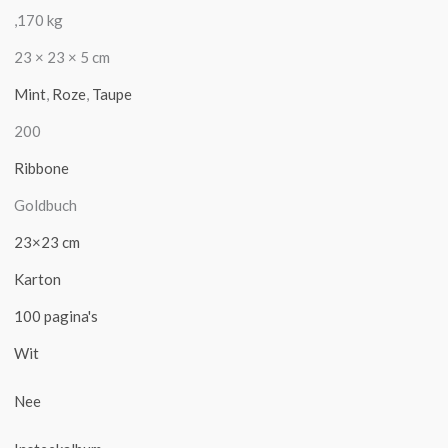
,170 kg
23 × 23 × 5 cm
Mint
,
Roze
,
Taupe
200
Ribbone
Goldbuch
23×23 cm
Karton
100 pagina's
Wit
Nee