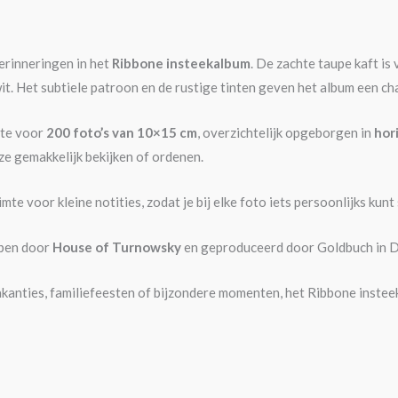
erinneringen in het
Ribbone insteekalbum
. De zachte taupe kaft is 
t. Het subtiele patroon en de rustige tinten geven het album een charm
mte voor
200 foto’s van 10×15 cm
, overzichtelijk opgeborgen in
hor
ze gemakkelijk bekijken of ordenen.
imte voor kleine notities, zodat je bij elke foto iets persoonlijks ku
rpen door
House of Turnowsky
en geproduceerd door Goldbuch in Dui
kanties, familiefeesten of bijzondere momenten, het Ribbone instee