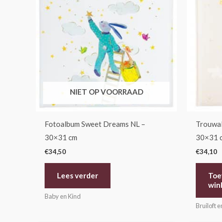
NIET OP VOORRAAD
Fotoalbum Sweet Dreams NL –
Trouwal
30×31 cm
30×31 
€
34,50
€
34,10
Lees verder
Toe
win
Baby en Kind
Bruiloft e