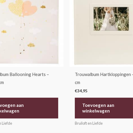
bum Ballooning Hearts –
Trouwalbum Hartkloppingen 
cm
cm
€
34,95
voegen aan
Toevoegen aan
kelwagen
winkelwagen
n Liefde
Bruiloft en Liefde