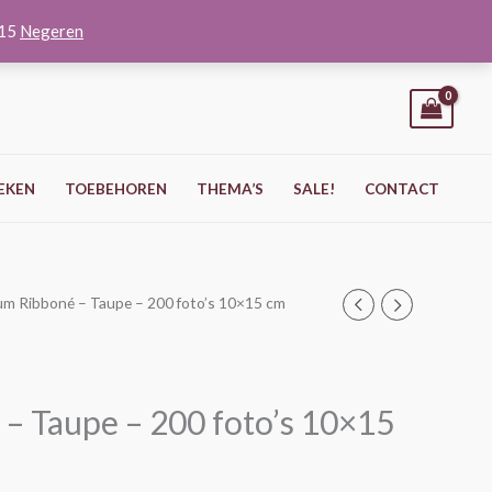
O15
Negeren
EKEN
TOEBEHOREN
THEMA’S
SALE!
CONTACT
um Ribboné – Taupe – 200 foto’s 10×15 cm
– Taupe – 200 foto’s 10×15