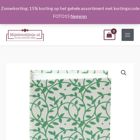
Ga
Zomerkorting: 15% korting op het gehele assortiment met kortingscode
naar
FOTO15
Negeren
de
inhoud