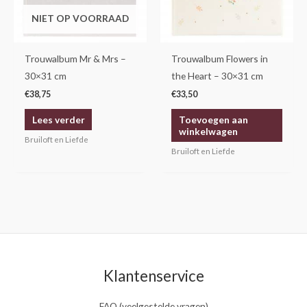
NIET OP VOORRAAD
Trouwalbum Mr & Mrs –
Trouwalbum Flowers in
30×31 cm
the Heart – 30×31 cm
€
38,75
€
33,50
Lees verder
Toevoegen aan
winkelwagen
Bruiloft en Liefde
Bruiloft en Liefde
Klantenservice
FAQ (veelgestelde vragen)