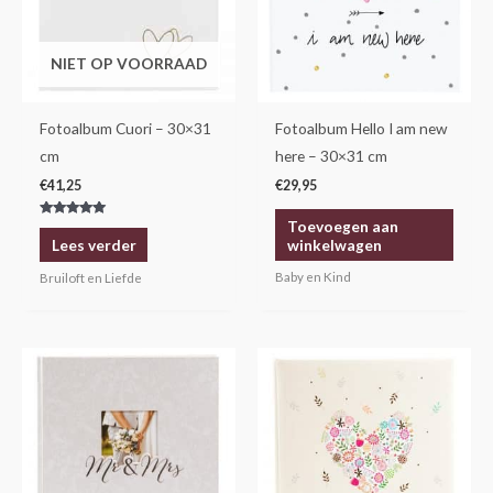
NIET OP VOORRAAD
Fotoalbum Cuori – 30×31
Fotoalbum Hello I am new
cm
here – 30×31 cm
€
41,25
€
29,95
Toevoegen aan
Gewaardeerd
5.00
winkelwagen
Lees verder
uit 5
Baby en Kind
Bruiloft en Liefde