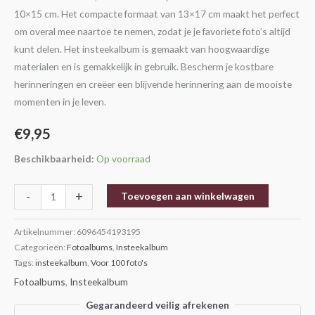
10×15 cm. Het compacte formaat van 13×17 cm maakt het perfect
om overal mee naartoe te nemen, zodat je je favoriete foto’s altijd
kunt delen. Het insteekalbum is gemaakt van hoogwaardige
materialen en is gemakkelijk in gebruik. Bescherm je kostbare
herinneringen en creëer een blijvende herinnering aan de mooiste
momenten in je leven.
€
9,95
Beschikbaarheid:
Op voorraad
-
+
Toevoegen aan winkelwagen
Artikelnummer:
6096454193195
Categorieën:
Fotoalbums
,
Insteekalbum
Tags:
insteekalbum
,
Voor 100 foto's
Fotoalbums
,
Insteekalbum
Gegarandeerd veilig afrekenen