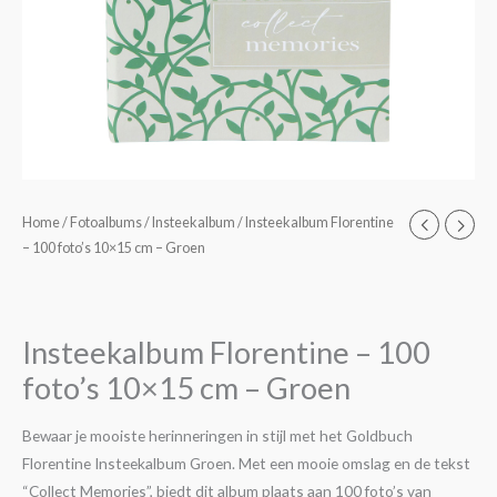
Insteekalbum
Home
/
Fotoalbums
/
Insteekalbum
/ Insteekalbum Florentine
– 100 foto’s 10×15 cm – Groen
Florentine
-
100
foto's
Insteekalbum Florentine – 100
10x15
foto’s 10×15 cm – Groen
cm
-
Bewaar je mooiste herinneringen in stijl met het Goldbuch
Groen
Florentine Insteekalbum Groen. Met een mooie omslag en de tekst
aantal
“Collect Memories”, biedt dit album plaats aan 100 foto’s van