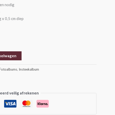
len nodig
m
 x 0,5 cm diep
kelwagen
Fotoalbums
,
Insteekalbum
erd veilig afrekenen