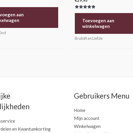
€
29,95
Gewaardeerd
voegen aan
5.00
uit 5
kelwagen
Toevoegen aan
winkelwagen
Kind
Bruiloft en Liefde
ijke
Gebruikers Menu
ijkheden
Home
Mijn account
sservice
Winkelwagen
delen en Kwantumkorting