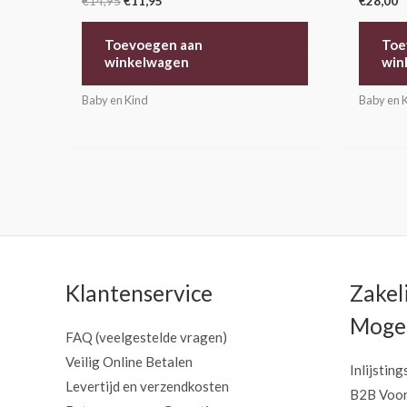
€
14,95
€
11,95
€
28,00
Toevoegen aan
Toe
winkelwagen
win
Baby en Kind
Baby en 
Klantenservice
Zakel
Mogel
FAQ (veelgestelde vragen)
Veilig Online Betalen
Inlijsting
Levertijd en verzendkosten
B2B Voor