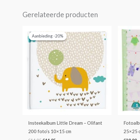
Gerelateerde producten
Oorspronkelijke
Huidige
prijs
prijs
Aanbieding -20%
Aanbieding -20%
was:
is:
€14,95.
€11,95.
Insteekalbum Little Dream – Olifant
Fotoalb
200 foto’s 10×15 cm
25×25 