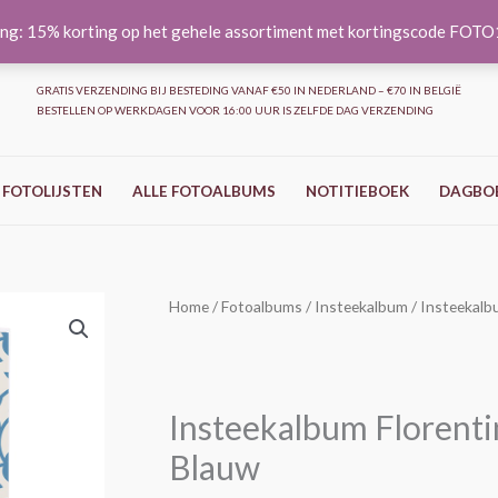
ng: 15% korting op het gehele assortiment met kortingscode FOT
GRATIS VERZENDING BIJ BESTEDING VANAF €50 IN NEDERLAND – €70 IN BELGIË
BESTELLEN OP WERKDAGEN VOOR 16:00 UUR IS ZELFDE DAG VERZENDING
 FOTOLIJSTEN
ALLE FOTOALBUMS
NOTITIEBOEK
DAGBO
Insteekalbum
Home
/
Fotoalbums
/
Insteekalbum
/ Insteekalb
Florentine
-
32
Insteekalbum Florenti
foto's
10x15
Blauw
cm