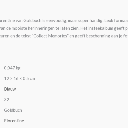
orentine van Goldbuch is eenvoudig, maar super handig. Leuk formaa
van de mooiste herinneringen te laten zien. Het insteekalbum geeft pl
leuren en de tekst “Collect Memories” en geeft bescherming aan je fot
0,047 kg
12 × 16 × 0,5 cm
Blauw
32
Goldbuch
Florentine