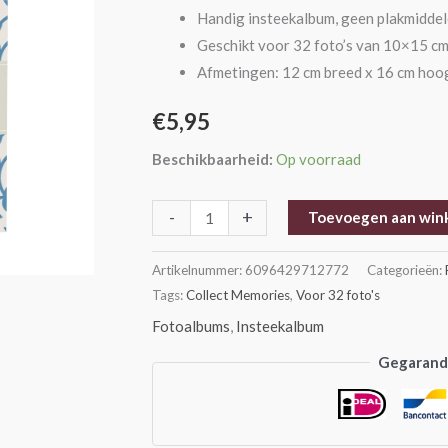
-
Handig insteekalbum, geen plakmidde
Blauw
Geschikt voor 32 foto’s van 10×15 c
aantal
Afmetingen: 12 cm breed x 16 cm hoog
€
5,95
Beschikbaarheid:
Op voorraad
-
+
Toevoegen aan win
Artikelnummer:
6096429712772
Categorieën:
Tags:
Collect Memories
,
Voor 32 foto's
Fotoalbums
,
Insteekalbum
Gegarande