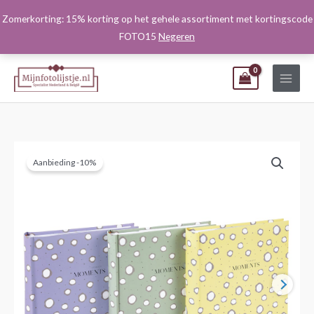
Ga
Zomerkorting: 15% korting op het gehele assortiment met kortingscode
naar
FOTO15
Negeren
de
inhoud
Aanbieding -10%