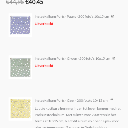
€
44,95
€
40,45
Insteekalbum Paris - Paars - 200 foto's 10x15 cm
Uitverkocht
Insteekalbum Paris - Groen - 200 foto's 10x15 cm
Uitverkocht
Insteekalbum Paris - Geel - 200 foto's 10x15 cm
Laat je kostbare herinneringen tot leven komen met het
Paris Insteekalbum. Met ruimte voor 200 foto's in het
formaat 10x15 cm, biedt dit album voldoende plek voor
al je herinneringen. Gemaakt in Duitsland door