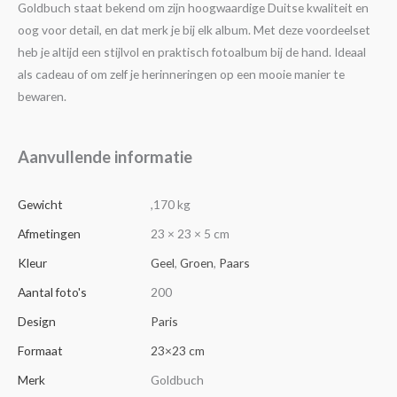
Goldbuch staat bekend om zijn hoogwaardige Duitse kwaliteit en
oog voor detail, en dat merk je bij elk album. Met deze voordeelset
heb je altijd een stijlvol en praktisch fotoalbum bij de hand. Ideaal
als cadeau of om zelf je herinneringen op een mooie manier te
bewaren.
Aanvullende informatie
Gewicht
,170 kg
Afmetingen
23 × 23 × 5 cm
Kleur
Geel
,
Groen
,
Paars
Aantal foto's
200
Design
Paris
Formaat
23×23 cm
Merk
Goldbuch