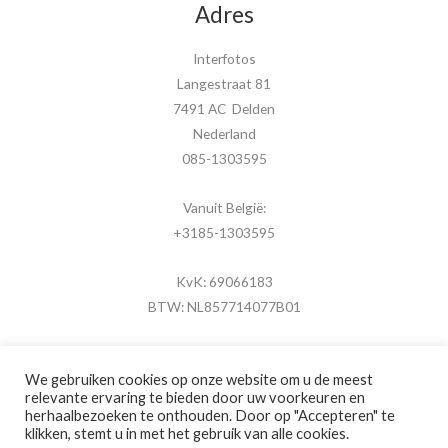
Adres
Interfotos
Langestraat 81
7491 AC Delden
Nederland
085-1303595
Vanuit België:
+3185-1303595
KvK: 69066183
BTW: NL857714077B01
We gebruiken cookies op onze website om u de meest
relevante ervaring te bieden door uw voorkeuren en
herhaalbezoeken te onthouden. Door op "Accepteren" te
Copyright © 2026 MijnFotolijstje.nl
klikken, stemt u in met het gebruik van alle cookies.