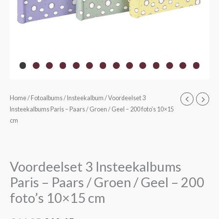
Home
/
Fotoalbums
/
Insteekalbum
/ Voordeelset 3
Oorspronkelijke
Huidige
Insteekalbums Paris – Paars / Groen / Geel – 200 foto’s 10×15
prijs
prijs
cm
was:
is:
€44,95.
€40,45.
Voordeelset 3 Insteekalbums
Paris – Paars / Groen / Geel – 200
foto’s 10×15 cm