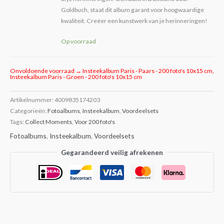
Goldbuch, staat dit album garant voor hoogwaardige
kwaliteit. Creëer een kunstwerk van je herinneringen!
Op voorraad
Onvoldoende voorraad → Insteekalbum Paris - Paars - 200 foto's 10x15 cm,
Insteekalbum Paris - Groen - 200 foto's 10x15 cm
Artikelnummer:
4009835174203
Categorieën:
Fotoalbums
,
Insteekalbum
,
Voordeelsets
Tags:
Collect Moments
,
Voor 200 foto's
Fotoalbums
,
Insteekalbum
,
Voordeelsets
Gegarandeerd veilig afrekenen