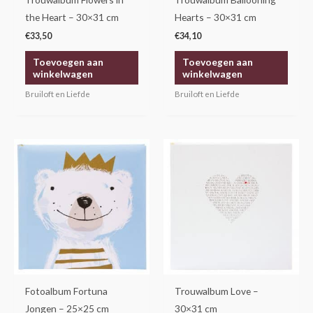
the Heart – 30×31 cm
Hearts – 30×31 cm
€
33,50
€
34,10
Toevoegen aan
Toevoegen aan
winkelwagen
winkelwagen
Bruiloft en Liefde
Bruiloft en Liefde
Fotoalbum Fortuna
Trouwalbum Love –
Jongen – 25×25 cm
30×31 cm