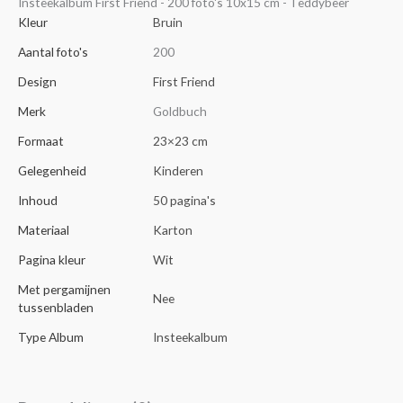
Insteekalbum First Friend - 200 foto's 10x15 cm - Teddybeer
Kleur
Bruin
Aantal foto's
200
Design
First Friend
Merk
Goldbuch
Formaat
23×23 cm
Gelegenheid
Kinderen
Inhoud
50 pagina's
Materiaal
Karton
Pagina kleur
Wit
Met pergamijnen
Nee
tussenbladen
Type Album
Insteekalbum