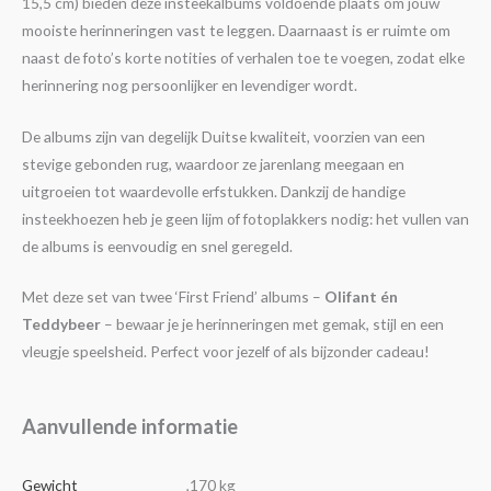
15,5 cm) bieden deze insteekalbums voldoende plaats om jouw
mooiste herinneringen vast te leggen. Daarnaast is er ruimte om
naast de foto’s korte notities of verhalen toe te voegen, zodat elke
herinnering nog persoonlijker en levendiger wordt.
De albums zijn van degelijk Duitse kwaliteit, voorzien van een
stevige gebonden rug, waardoor ze jarenlang meegaan en
uitgroeien tot waardevolle erfstukken. Dankzij de handige
insteekhoezen heb je geen lijm of fotoplakkers nodig: het vullen van
de albums is eenvoudig en snel geregeld.
Met deze set van twee ‘First Friend’ albums –
Olifant én
Teddybeer
– bewaar je je herinneringen met gemak, stijl en een
vleugje speelsheid. Perfect voor jezelf of als bijzonder cadeau!
Aanvullende informatie
Gewicht
,170 kg