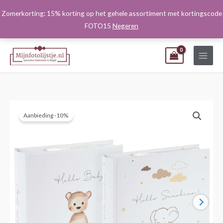
Ga
Zomerkorting: 15% korting op het gehele assortiment met kortingscode
naar
FOTO15
Negeren
de
inhoud
Aanbieding -10%