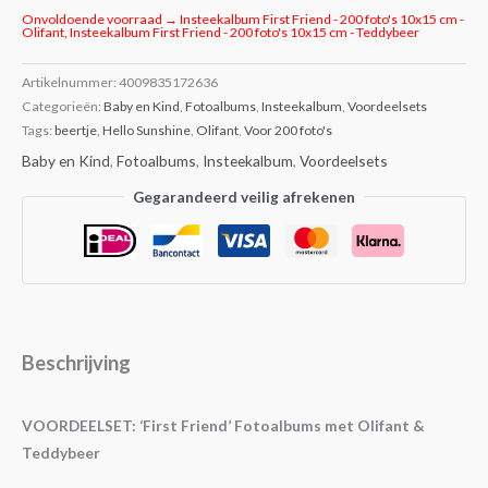
Onvoldoende voorraad → Insteekalbum First Friend - 200 foto's 10x15 cm -
Olifant, Insteekalbum First Friend - 200 foto's 10x15 cm - Teddybeer
Artikelnummer:
4009835172636
Categorieën:
Baby en Kind
,
Fotoalbums
,
Insteekalbum
,
Voordeelsets
Tags:
beertje
,
Hello Sunshine
,
Olifant
,
Voor 200 foto's
Baby en Kind
,
Fotoalbums
,
Insteekalbum
,
Voordeelsets
Gegarandeerd veilig afrekenen
Beschrijving
VOORDEELSET: ‘First Friend’ Fotoalbums met Olifant &
Teddybeer