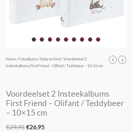
Home
/
Fotoalbums
/
Baby en Kind
/ Voordeelset 2
Oorspronkelijke
Huidige
Insteekalbums First Friend – Olifant / Teddybeer – 10×15 cm
prijs
prijs
was:
is:
Voordeelset 2 Insteekalbums
€29,95.
€26,95.
First Friend – Olifant / Teddybeer
– 10×15 cm
€
29,95
€
26,95