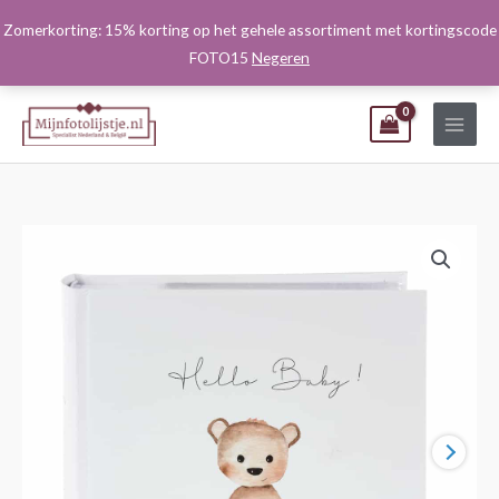
Ga
Zomerkorting: 15% korting op het gehele assortiment met kortingscode
naar
FOTO15
Negeren
de
inhoud