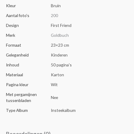
Kleur
Bruin
Aantal foto's
200
Design
First Friend
Merk
Goldbuch
Formaat
23×23 cm
Gelegenheid
Kinderen
Inhoud
50 pagina's
Materiaal
Karton
Pagina kleur
Wit
Met pergamijnen
Nee
tussenbladen
Type Album
Insteekalbum
Beoordelingen (0)