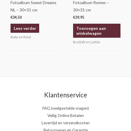
Fotoalbum Sweet Dreams
Fotoalbum Romeo –
NL – 30×31 cm
30×31 cm
€
34,50
€
39,95
Lees verder
Toevoegen aan
winkelwagen
Baby en Kind
Bruiloft en Liefde
Klantenservice
FAQ (veelgestelde vragen)
Veilig Online Betalen
Levertijd en verzendkosten
Retourneren en Garantie