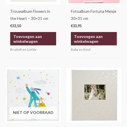
Trouwalbum Flowers in
Fotoalbum Fortuna Meisje
the Heart – 30×31 cm
30×31 cm
€
33,50
€
33,95
Toevoegen aan
Toevoegen aan
winkelwagen
winkelwagen
Bruiloft en Liefde
Baby en Kind
NIET OP VOORRAAD