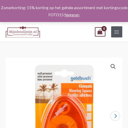
Ga
Zomerkorting: 15% korting op het gehele assortiment met kortingscode
naar
FOTO15
Negeren
de
inhoud