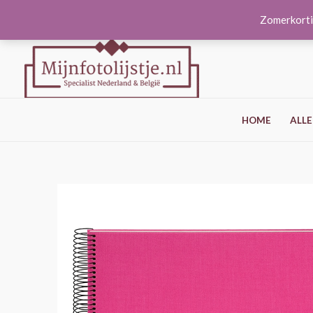
Ga
Zomerkorti
naar
de
inhoud
HOME
ALLE