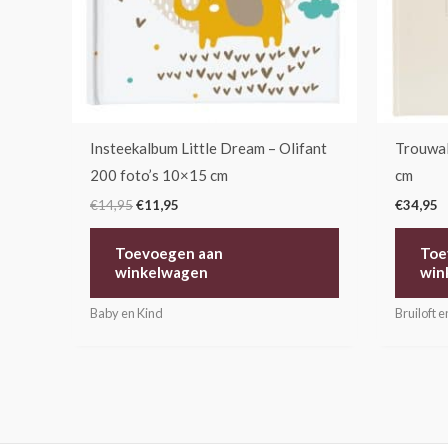
Insteekalbum Little Dream – Olifant
Trouwal
200 foto’s 10×15 cm
cm
€
14,95
€
11,95
€
34,95
Toevoegen aan
Toe
winkelwagen
win
Baby en Kind
Bruiloft e