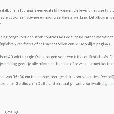
raalalbum in fuchsia
is een echte blikvanger. De levendige roze tint 
ft zorgt voor een stevige en hoogwaardige afwerking. Dit album is i
.
ding zorgt voor een strak contrast met de fuchsia kaft en maakt het a
t inplakken van foto’s of het samenstellen van persoonlijke pagina’s.
album
40 witte pagina’s
die zorgen voor een frisse en lichte basis. Fo
je indeling geeft je alle ruimte om beelden af te wisselen met korte t
aat van
35×30 cm
is dit album zeer geschikt voor vakanties, feestel
aakt door
Goldbuch in Duitsland
en staat garant voor kwaliteit, du
0,250 kg