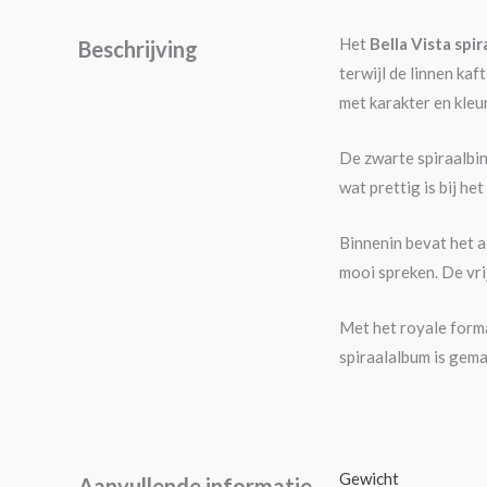
Het
Bella Vista spi
Beschrijving
terwijl de linnen ka
met karakter en kleur
De zwarte spiraalbin
wat prettig is bij he
Binnenin bevat het 
mooi spreken. De vri
Met het royale form
spiraalalbum is gem
Gewicht
Aanvullende informatie