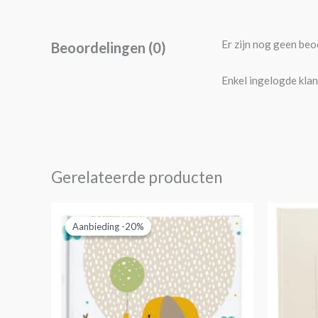
Er zijn nog geen beo
Beoordelingen (0)
Enkel ingelogde klan
Gerelateerde producten
Oorspronkelijke
Huidige
prijs
prijs
Aanbieding -20%
Aanbieding -20%
was:
is:
€14,95.
€11,95.