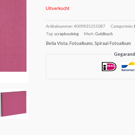
Uitverkocht
Artikelnummer:
4009835255087
Categorieën:
Tag:
scrapbooking
Merk:
Goldbuch
Bella Vista
,
Fotoalbums
,
Spiraal Fotoalbum
Gegarande