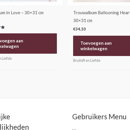
um In Love – 30×31 cm
Trouwalbum Ballooning Hear
30×31 cm
€
34,10
erd
voegen aan
Toevoegen aan
kelwagen
winkelwagen
n Liefde
Bruiloft en Liefde
ijke
Gebruikers Menu
ijkheden