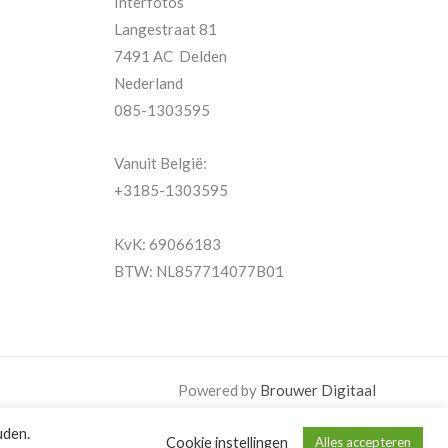
Interfotos
Langestraat 81
7491 AC Delden
Nederland
085-1303595
Vanuit België:
+3185-1303595
KvK: 69066183
BTW: NL857714077B01
Powered by
Brouwer Digitaal
uden.
Cookie instellingen
Alles accepteren