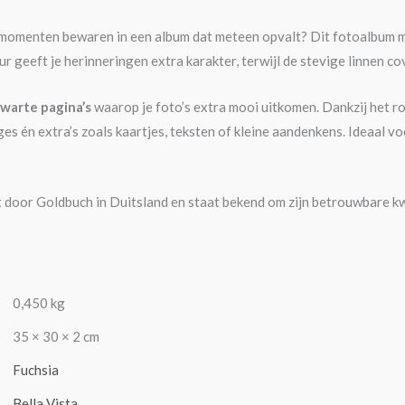
te momenten bewaren in een album dat meteen opvalt? Dit fotoalbum 
ur geeft je herinneringen extra karakter, terwijl de stevige linnen c
warte pagina’s
waarop je foto’s extra mooi uitkomen. Dankzij het 
ges én extra’s zoals kaartjes, teksten of kleine aandenkens. Ideaal v
 door Goldbuch in Duitsland en staat bekend om zijn betrouwbare kw
0,450 kg
35 × 30 × 2 cm
Fuchsia
Bella Vista