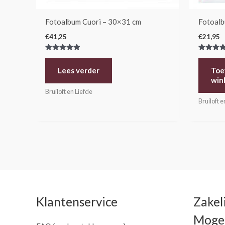
Fotoalbum Cuori – 30×31 cm
Fotoalb
€
41,25
€
21,95
Gewaardeerd
Gewaarde
5.00
5.00
uit 5
uit 5
Lees verder
Toe
win
Bruiloft en Liefde
Bruiloft e
Klantenservice
Zakel
Mogel