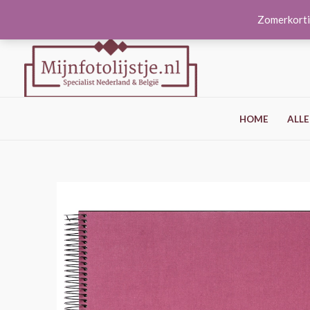
Ga
Zomerkorti
naar
de
inhoud
HOME
ALLE