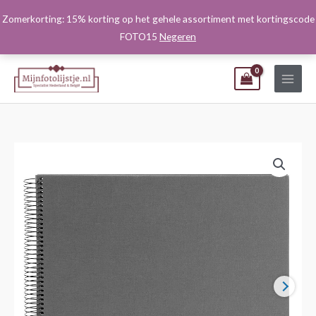
Ga
Zomerkorting: 15% korting op het gehele assortiment met kortingscode
naar
FOTO15
Negeren
de
inhoud