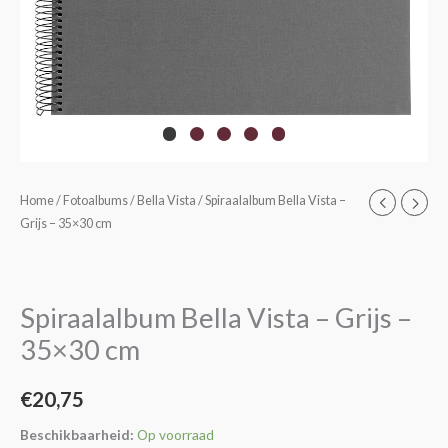
Spiraalalbum
Home
/
Fotoalbums
/
Bella Vista
/ Spiraalalbum Bella Vista –
Grijs – 35×30 cm
Bella
Vista
-
Grijs
Spiraalalbum Bella Vista – Grijs –
-
35×30 cm
35x30
cm
€
20,75
aantal
Beschikbaarheid:
Op voorraad