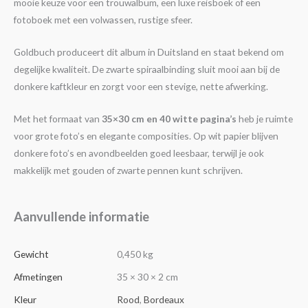
mooie keuze voor een trouwalbum, een luxe reisboek of een
fotoboek met een volwassen, rustige sfeer.
Goldbuch produceert dit album in Duitsland en staat bekend om
degelijke kwaliteit. De zwarte spiraalbinding sluit mooi aan bij de
donkere kaftkleur en zorgt voor een stevige, nette afwerking.
Met het formaat van
35×30 cm en 40 witte pagina’s
heb je ruimte
voor grote foto’s en elegante composities. Op wit papier blijven
donkere foto’s en avondbeelden goed leesbaar, terwijl je ook
makkelijk met gouden of zwarte pennen kunt schrijven.
Aanvullende informatie
Gewicht
0,450 kg
Afmetingen
35 × 30 × 2 cm
Kleur
Rood
,
Bordeaux