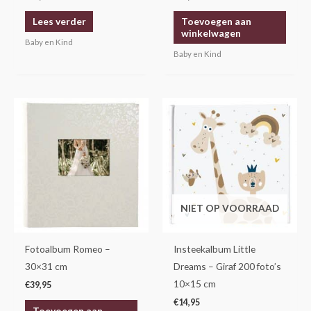
Lees verder
Toevoegen aan
winkelwagen
Baby en Kind
Baby en Kind
NIET OP VOORRAAD
Fotoalbum Romeo –
Insteekalbum Little
30×31 cm
Dreams – Giraf 200 foto’s
10×15 cm
€
39,95
€
14,95
Toevoegen aan