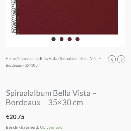
Spiraalalbum
Home
/
Fotoalbums
/
Bella Vista
/ Spiraalalbum Bella Vista –
Bordeaux – 35×30 cm
Bella
Vista
-
Bordeaux
Spiraalalbum Bella Vista –
-
Bordeaux – 35×30 cm
35x30
cm
€
20,75
aantal
Beschikbaarheid:
Op voorraad