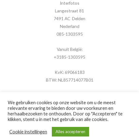
Interfotos
Langestraat 81
7491 AC Delden
Nederland
085-1303595
Vanuit België:
+3185-1303595
KvK: 69066183
BTW: NL857714077B01
We gebruiken cookies op onze website om u de meest
relevante ervaring te bieden door uw voorkeuren en
herhaalbezoeken te onthouden. Door op "Accepteren" te
Copyright © 2026 MijnFotolijstje.nl
klikken, stemt u in met het gebruik van alle cookies.
Powered by
Brouwer Digitaal
Cookie instellingen
Alles accepteren