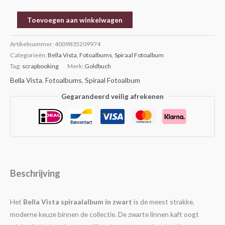
pagina’s
aantal
Toevoegen aan winkelwagen
Artikelnummer:
4009835209974
Categorieën:
Bella Vista
,
Fotoalbums
,
Spiraal Fotoalbum
Tag:
scrapbooking
Merk:
Goldbuch
Bella Vista
,
Fotoalbums
,
Spiraal Fotoalbum
Gegarandeerd veilig afrekenen
Beschrijving
Het
Bella Vista spiraalalbum in zwart
is de meest strakke,
moderne keuze binnen de collectie. De zwarte linnen kaft oogt