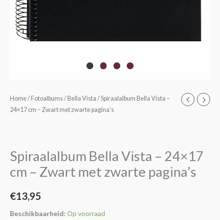
Spiraalalbum
Home
/
Fotoalbums
/
Bella Vista
/ Spiraalalbum Bella Vista –
24×17 cm – Zwart met zwarte pagina’s
Bella
Vista
-
24x17
Spiraalalbum Bella Vista – 24×17
cm
cm – Zwart met zwarte pagina’s
-
Zwart
€
13,95
met
zwarte
Beschikbaarheid:
Op voorraad