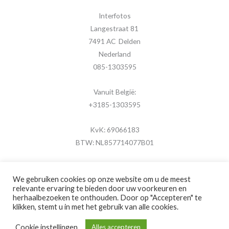
Interfotos
Langestraat 81
7491 AC Delden
Nederland
085-1303595
Vanuit België:
+3185-1303595
KvK: 69066183
BTW: NL857714077B01
We gebruiken cookies op onze website om u de meest
relevante ervaring te bieden door uw voorkeuren en
herhaalbezoeken te onthouden. Door op "Accepteren" te
Copyright © 2026 MijnFotolijstje.nl
klikken, stemt u in met het gebruik van alle cookies.
Powered by
Brouwer Digitaal
Cookie instellingen
Alles accepteren