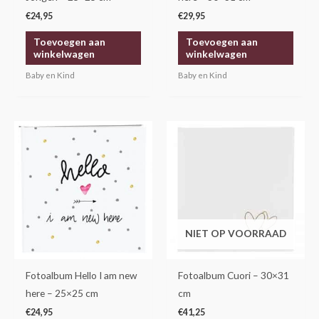
€
24,95
€
29,95
Toevoegen aan
Toevoegen aan
winkelwagen
winkelwagen
Baby en Kind
Baby en Kind
NIET OP VOORRAAD
Fotoalbum Hello I am new
Fotoalbum Cuori – 30×31
here – 25×25 cm
cm
€
24,95
€
41,25