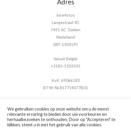
Adres
Interfotos
Langestraat 81
7491 AC Delden
Nederland
085-1303595
Vanuit België:
+3185-1303595
KvK: 69066183
BTW: NL857714077B01
We gebruiken cookies op onze website om u de meest
relevante ervaring te bieden door uw voorkeuren en
herhaalbezoeken te onthouden. Door op "Accepteren" te
Copyright © 2026 MijnFotolijstje.nl
klikken, stemt u in met het gebruik van alle cookies.