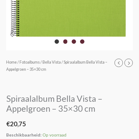
Spiraalalbum
Home
/
Fotoalbums
/
Bella Vista
/ Spiraalalbum Bella Vista –
Appelgroen – 35×30 cm
Bella
Vista
-
Appelgroen
Spiraalalbum Bella Vista –
-
Appelgroen – 35×30 cm
35x30
cm
€
20,75
aantal
Beschikbaarheid:
Op voorraad