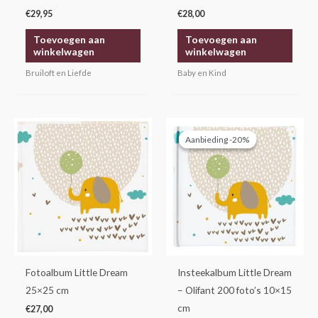
€
29,95
€
28,00
Toevoegen aan
Toevoegen aan
winkelwagen
winkelwagen
Bruiloft en Liefde
Baby en Kind
Oorspronkelijke
Huidige
prijs
prijs
Aanbieding -20%
Aanbieding -20%
was:
is:
€14,95.
€11,95.
Fotoalbum Little Dream
Insteekalbum Little Dream
25×25 cm
– Olifant 200 foto’s 10×15
cm
€
27,00