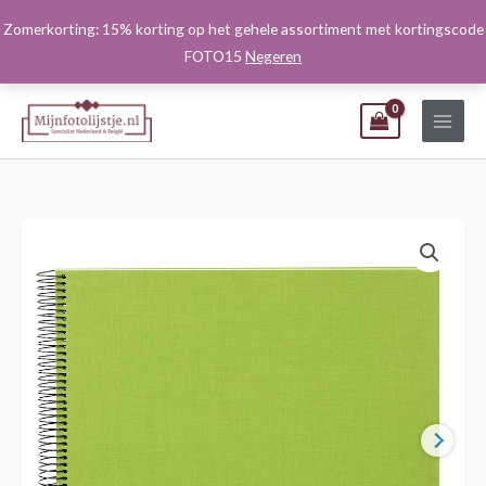
Ga
Zomerkorting: 15% korting op het gehele assortiment met kortingscode
naar
FOTO15
Negeren
de
inhoud