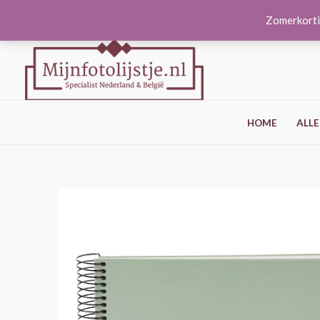
Ga
Zomerkorti
naar
de
inhoud
HOME
ALLE