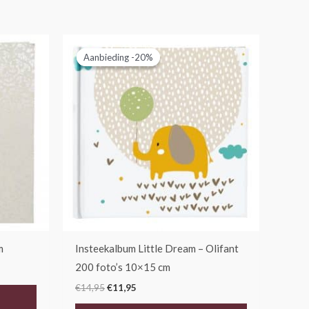
Oorspronkelijke
Huidige
prijs
prijs
Aanbieding -20%
Aanbieding -20%
was:
is:
€14,95.
€11,95.
m
Insteekalbum Little Dream – Olifant
200 foto’s 10×15 cm
€
14,95
€
11,95