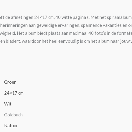
eft de afmetingen 24×17 cm, 40 witte pagina’s. Met het spiraalalbu
n herinneringen aan geweldige ervaringen, spannende vakanties en o
wigheid. Het album biedt plaats aan maximaal 40 foto’s in de format
heen bladert, waardoor het heel eenvoudig is om het album naar jouw w
Groen
24×17 cm
Wit
Goldbuch
Natuur