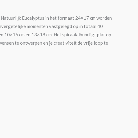
m Natuurlijk Eucalyptus in het formaat 24×17 cm worden
nvergetelijke momenten vastgelegd op in totaal 40
en 10×15 cm en 13×18 cm. Het spiraalalbum ligt plat op
ensen te ontwerpen en je creativiteit de vrije loop te