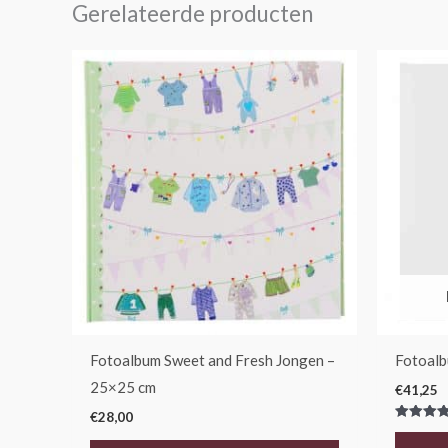
Gerelateerde producten
Fotoalbum Sweet and Fresh Jongen –
Fotoalb
25×25 cm
€
41,25
€
28,00
Gewaarde
5.00