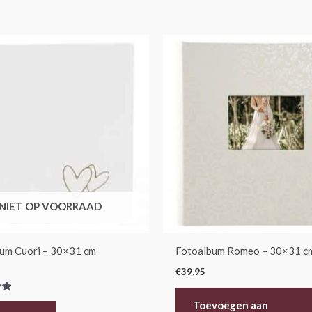
NIET OP VOORRAAD
um Cuori – 30×31 cm
Fotoalbum Romeo – 30×31 c
€
39,95
erd
Toevoegen aan