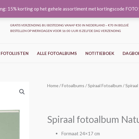
ng: 15% korting op het gehele assortiment met kortingscode FOT
GRATIS VERZENDING BIJ BESTEDING VANAF €50 IN NEDERLAND – €70 IN BELGIË
BESTELLEN OP WERKDAGEN VOOR 16:00 UUR IS ZELFDE DAG VERZENDING
 FOTOLIJSTEN
ALLE FOTOALBUMS
NOTITIEBOEK
DAGBO
Spiraal
Home
/
Fotoalbums
/
Spiraal Fotoalbum
/ Spiraa
fotoalbum
Natuurlijk
-
Spiraal fotoalbum Natu
Eucalyptus
aantal
Formaat 24×17 cm