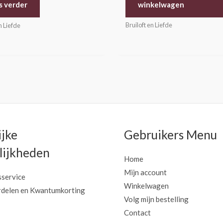
winkelwagen
s verder
Bruiloft en Liefde
n Liefde
ijke
Gebruikers Menu
ijkheden
Home
Mijn account
sservice
Winkelwagen
delen en Kwantumkorting
Volg mijn bestelling
Contact