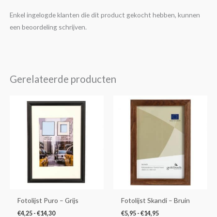
Enkel ingelogde klanten die dit product gekocht hebben, kunnen
een beoordeling schrijven.
Gerelateerde producten
Prijsklasse:
Prijsklasse:
Dit
Dit
€4,25
€5,95
product
product
tot
tot
€14,30
€14,95
heeft
heeft
meerdere
meerdere
variaties.
variaties.
Deze
Deze
optie
optie
kan
kan
gekozen
gekozen
Fotolijst Puro – Grijs
Fotolijst Skandi – Bruin
worden
worden
€
4,25
-
€
14,30
€
5,95
-
€
14,95