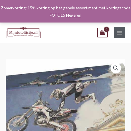
Ga
Zomerkorting: 15% korting op het gehele assortiment met kortingscode
naar
FOTO15
Negeren
de
inhoud