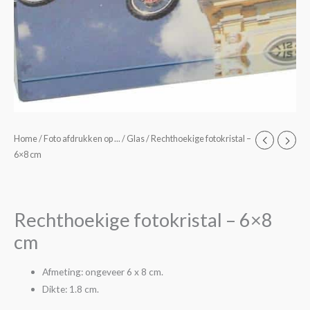
Rechthoekige
Home
/
Foto afdrukken op ...
/
Glas
/ Rechthoekige fotokristal –
6×8 cm
fotokristal
-
6x8
cm
Rechthoekige fotokristal – 6×8
aantal
cm
Afmeting: ongeveer 6 x 8 cm.
Dikte: 1.8 cm.