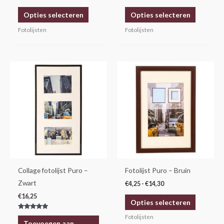
op
op
Opties selecteren
Opties selecteren
de
de
productpagina
productp
Fotolijsten
Fotolijsten
Prijsklasse:
Dit
€4,25
product
tot
€14,30
heeft
meerdere
variaties.
Deze
optie
kan
gekozen
Collage fotolijst Puro –
Fotolijst Puro – Bruin
worden
Zwart
€
4,25
-
€
14,30
op
€
16,25
Opties selecteren
de
Gewaardeerd
productp
Fotolijsten
5.00
Toevoegen aan