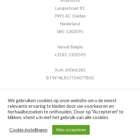
Interfotos
Langestraat 81
7491 AC Delden
Nederland
085-1303595
Vanuit België:
+3185-1303595
KvK: 69066183
BTW: NL857714077B01
We gebruiken cookies op onze website om u de meest
relevante ervaring te bieden door uw voorkeuren en
herhaalbezoeken te onthouden. Door op "Accepteren" te
Copyright © 2026 MijnFotolijstje.nl
klikken, stemt u in met het gebruik van alle cookies.
Powered by
Brouwer Digitaal
Cookie instellingen
Alles accepteren