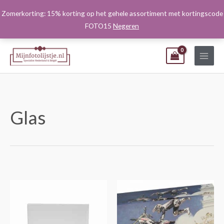
Ga
Zomerkorting: 15% korting op het gehele assortiment met kortingscode
naar
FOTO15
Negeren
de
inhoud
Glas