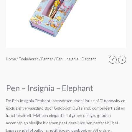
Pen
Home
/
Toebehoren
/
Pennen
/ Pen – Insignia – Elephant
-
Insignia
-
Pen – Insignia – Elephant
Elephant
aantal
De Pen Insignia Elephant, ontworpen door House of Turnowsky en
exclusief vervaardigd door Goldbuch Duitsland, combineert stijl en
functionaliteit. Met een elegant mintgroen design, gouden
accenten en sierlijke bloemen past deze luxe pen perfect bij het
bijpassende fotoalbum, notitieboek, dagboek en A4 ordner.