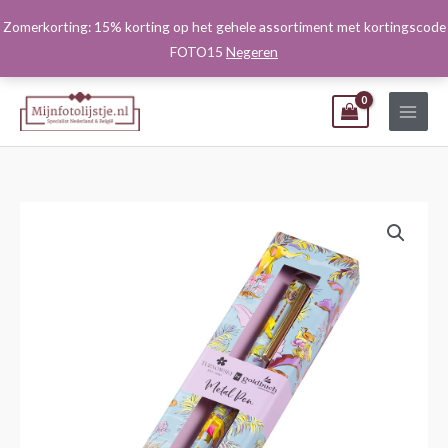
Ga
Zomerkorting: 15% korting op het gehele assortiment met kortingscode
naar
FOTO15
Negeren
de
inhoud