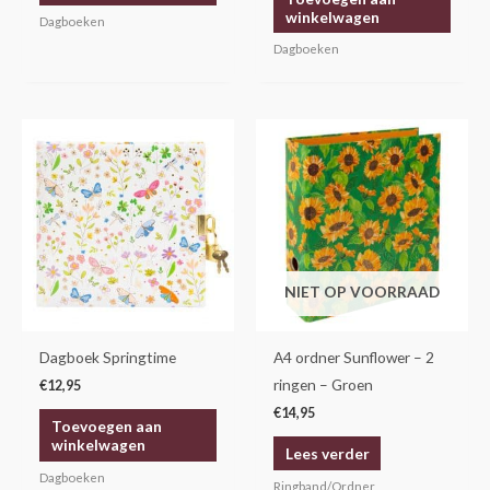
winkelwagen
Dagboeken
Dagboeken
NIET OP VOORRAAD
Dagboek Springtime
A4 ordner Sunflower – 2
ringen – Groen
€
12,95
€
14,95
Toevoegen aan
winkelwagen
Lees verder
Dagboeken
Ringband/Ordner