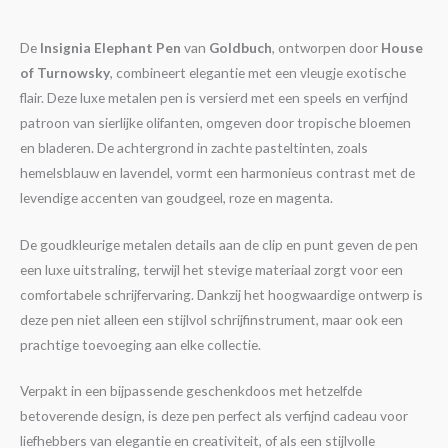
De
Insignia Elephant Pen
van
Goldbuch
, ontworpen door
House
of Turnowsky
, combineert elegantie met een vleugje exotische
flair. Deze luxe metalen pen is versierd met een speels en verfijnd
patroon van sierlijke olifanten, omgeven door tropische bloemen
en bladeren. De achtergrond in zachte pasteltinten, zoals
hemelsblauw en lavendel, vormt een harmonieus contrast met de
levendige accenten van goudgeel, roze en magenta.
De goudkleurige metalen details aan de clip en punt geven de pen
een luxe uitstraling, terwijl het stevige materiaal zorgt voor een
comfortabele schrijfervaring. Dankzij het hoogwaardige ontwerp is
deze pen niet alleen een stijlvol schrijfinstrument, maar ook een
prachtige toevoeging aan elke collectie.
Verpakt in een bijpassende geschenkdoos met hetzelfde
betoverende design, is deze pen perfect als verfijnd cadeau voor
liefhebbers van elegantie en creativiteit, of als een stijlvolle